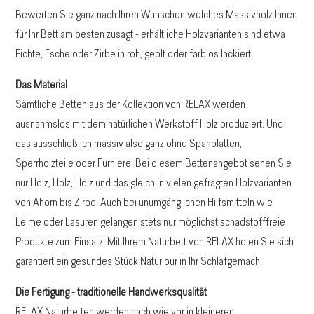
Bewerten Sie ganz nach Ihren Wünschen welches Massivholz Ihnen
für Ihr Bett am besten zusagt - erhältliche Holzvarianten sind etwa
Fichte, Esche oder Zirbe in roh, geölt oder farblos lackiert.
Das Material
Sämtliche Betten aus der Kollektion von RELAX werden
ausnahmslos mit dem natürlichen Werkstoff Holz produziert. Und
das ausschließlich massiv also ganz ohne Spanplatten,
Sperrholzteile oder Furniere. Bei diesem Bettenangebot sehen Sie
nur Holz, Holz, Holz und das gleich in vielen gefragten Holzvarianten
von Ahorn bis Zirbe. Auch bei unumgänglichen Hilfsmitteln wie
Leime oder Lasuren gelangen stets nur möglichst schadstofffreie
Produkte zum Einsatz. Mit Ihrem Naturbett von RELAX holen Sie sich
garantiert ein gesundes Stück Natur pur in Ihr Schlafgemach.
Die Fertigung - traditionelle
Handwerksqualität
RELAX Naturbetten werden nach wie vor in kleineren