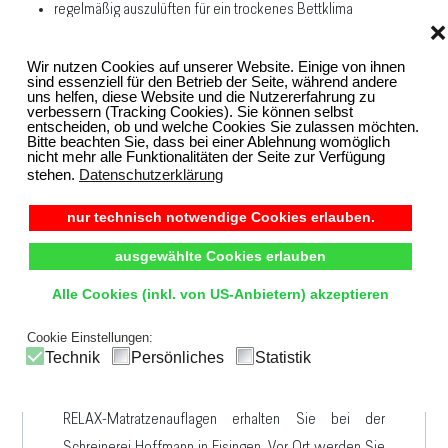
regelmäßig auszulüften für ein trockenes Bettklima
❌
optional mit Spannvolant erhältlich
Wir nutzen Cookies auf unserer Website. Einige von ihnen
sind essenziell für den Betrieb der Seite, während andere
Oberseite:
naturbelassene Molino Baumwoll (100 %)
uns helfen, diese Website und die Nutzererfahrung zu
Unterseite:
100 % Baumwoll-Trikot, naturbelassen
verbessern (Tracking Cookies). Sie können selbst
entscheiden, ob und welche Cookies Sie zulassen möchten.
Füllung:
100 % reine Schafschurwolle (700 g/m2)
Bitte beachten Sie, dass bei einer Ablehnung womöglich
nicht mehr alle Funktionalitäten der Seite zur Verfügung
stehen.
Datenschutzerklärung
nur technisch notwendige Cookies erlauben.
ausgewählte Cookies erlauben
Alle Cookies (inkl. von US-Anbietern) akzeptieren
Wo kann ich eine passende Matratzenauflage im
Cookie Einstellungen:
Enzkreis kaufen?
Technik
Persönliches
Statistik
RELAX-Matratzenauflagen erhalten Sie bei der
Schreinerei Hoffmann in Eisingen. Vor Ort werden Sie