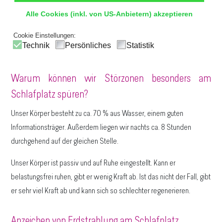
Strahlen eine Beeinträchtigung der Gesundheit und des
Alle Cookies (inkl. von US-Anbietern) akzeptieren
Wohlbefindens hervorrufen. Solche Probleme können
beispielsweise auftreten, wenn sich das Bett auf einer Wasserader
Cookie Einstellungen:
Technik
Persönliches
Statistik
befindet.
Warum können wir Störzonen besonders am
Schlafplatz spüren?
Unser Körper besteht zu ca. 70 % aus Wasser, einem guten
Informationsträger. Außerdem liegen wir nachts ca. 8 Stunden
durchgehend auf der gleichen Stelle.
Unser Körper ist passiv und auf Ruhe eingestellt. Kann er
belastungsfrei ruhen, gibt er wenig Kraft ab. Ist das nicht der Fall, gibt
er sehr viel Kraft ab und kann sich so schlechter regenerieren.
Anzeichen von Erdstrahlung am Schlafplatz