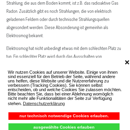
Strahlung, die aus dem Boden kommt, ist z.B. das radioaktive Gas
Radon. Zusätzlich gibt es noch Strahlungen, die von elektrisch
geladenen Feldern oder durch technische Strahlungsquellen
abgesondert werden. Diese Absonderung ist gemeinhin als
Elektrosmog bekannt.
Elektrosmog hat nicht unbedingt etwas mit dem schlechten Platz zu
tun. Ein schlechter Platz wird durch das Ausschalten von
❌
Elektrosmog nicht in jedem Fall besser. Eines steht unumstößlich
Wir nutzen Cookies auf unserer Website. Einige von ihnen
fest: „Schlechte Plätze machen krank.“
sind essenziell für den Betrieb der Seite, während andere
uns helfen, diese Website und die Nutzererfahrung zu
verbessern (Tracking Cookies). Sie können selbst
entscheiden, ob und welche Cookies Sie zulassen möchten.
Was sind Erdstrahlen?
Bitte beachten Sie, dass bei einer Ablehnung womöglich
nicht mehr alle Funktionalitäten der Seite zur Verfügung
Strahlen, die beispielsweise von Wasseradern, Gesteinsbrüchen
stehen.
Datenschutzerklärung
oder Verwerfungen ausgehen, werden als Erdstrahlen bezeichnet.
nur technisch notwendige Cookies erlauben.
Erdstrahlen sind natürliche Strahlen, die unser Leben auf der Erde
beeinflussen. Unter bestimmten Voraussetzungen können diese
ausgewählte Cookies erlauben