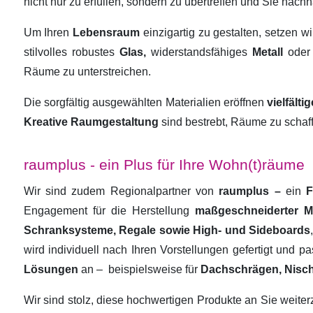
nicht nur zu erfüllen, sondern zu übertreffen und Sie nachha
Um Ihren
Lebensraum
einzigartig zu gestalten, setzen w
stilvolles robustes
Glas,
widerstandsfähiges
Metall
oder
Räume zu unterstreichen.
Die sorgfältig ausgewählten Materialien eröffnen
vielfält
Kreative Raumgestaltung
sind bestrebt, Räume zu schaf
raumplus - ein Plus für Ihre Wohn(t)räume
Wir sind zudem Regionalpartner von
raumplus –
ein
F
Engagement für die Herstellung
maßgeschneiderter 
Schranksysteme, Regale sowie High- und Sideboards
wird individuell nach Ihren Vorstellungen gefertigt und 
Lösungen
an –
beispielsweise für
Dachschrägen, Nisc
Wir sind stolz, diese hochwertigen Produkte an Sie weit