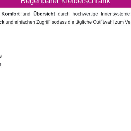
Begehbarer Kleiderschrank
t
Komfort
und
Übersicht
durch hochwertige Innensystem
ck
und einfachen Zugriff, sodass die tägliche Outfitwahl zum V
s
n