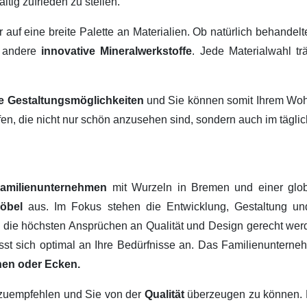
ltig zufrieden zu stellen.
ir auf eine breite Palette an Materialien. Ob natürlich behandel
 andere
innovative Mineralwerkstoffe
. Jede Materialwahl tr
ige Gestaltungsmöglichkeiten
und Sie können somit Ihrem Wohn
fen, die nicht nur schön anzusehen sind, sondern auch im tägl
amilienunternehmen
mit Wurzeln in Bremen und einer glob
Möbel
aus. Im Fokus stehen die Entwicklung, Gestaltung u
, die höchsten Ansprüchen an Qualität und Design gerecht werd
passt sich optimal an Ihre Bedürfnisse an. Das Familienuntern
hen oder Ecken.
erzuempfehlen und Sie von der
Qualität
überzeugen zu können.