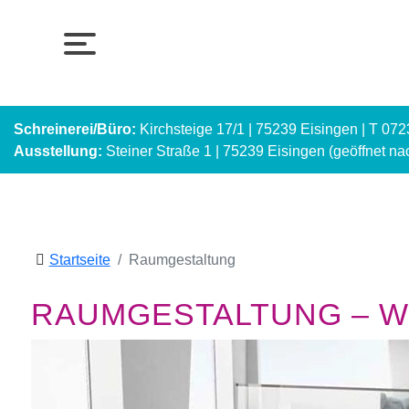
Schreinerei/Büro:
Kirchsteige 17/1 | 75239 Eisingen | T 07
Ausstellung:
Steiner Straße 1 | 75239 Eisingen (geöffnet n
Startseite
Raumgestaltung
RAUMGESTALTUNG – WI