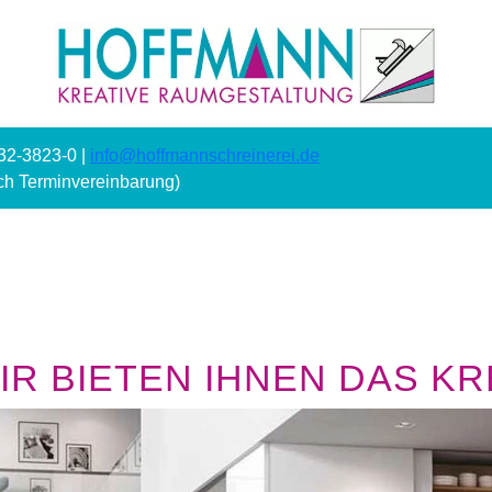
232-3823-0 |
info@hoffmannschreinerei.de
ach Terminvereinbarung)
R BIETEN IHNEN DAS KRE