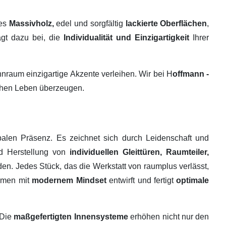
tes
Massivholz,
edel und sorgfältig
lackierte Oberflächen
,
ägt dazu bei, die
Individualität und Einzigartigkeit
Ihrer
raum einzigartige Akzente verleihen. Wir bei H
offmann -
ichen Leben überzeugen.
alen Präsenz. Es zeichnet sich durch Leidenschaft und
nd Herstellung von
individuellen Gleittüren, Raumteiler,
en. Jedes Stück, das die Werkstatt von raumplus verlässt,
ehmen mit
modernem Mindset
entwirft und fertigt
optimale
 Die
maßgefertigten Innensysteme
erhöhen nicht nur den