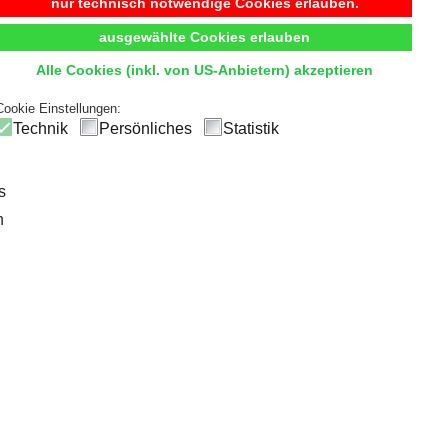
Begehbarer Kleiderschrank
nur technisch notwendige Cookies erlauben.
ausgewählte Cookies erlauben
t
Komfort
und
Übersicht
durch hochwertige Innensystem
Alle Cookies (inkl. von US-Anbietern) akzeptieren
ck
und einfachen Zugriff, sodass die tägliche Outfitwahl zum V
Cookie Einstellungen:
Technik
Persönliches
Statistik
s
n