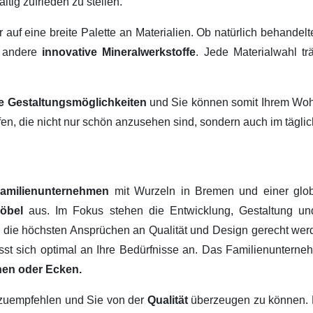
ltig zufrieden zu stellen.
ir auf eine breite Palette an Materialien. Ob natürlich behandel
 andere
innovative Mineralwerkstoffe
. Jede Materialwahl tr
ige Gestaltungsmöglichkeiten
und Sie können somit Ihrem Wohn
fen, die nicht nur schön anzusehen sind, sondern auch im tägl
amilienunternehmen
mit Wurzeln in Bremen und einer glob
Möbel
aus. Im Fokus stehen die Entwicklung, Gestaltung u
, die höchsten Ansprüchen an Qualität und Design gerecht werd
passt sich optimal an Ihre Bedürfnisse an. Das Familienuntern
hen oder Ecken.
erzuempfehlen und Sie von der
Qualität
überzeugen zu können.