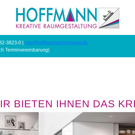
232-3823-0 |
info@hoffmannschreinerei.de
ach Terminvereinbarung)
R BIETEN IHNEN DAS KRE