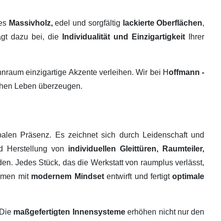
tes
Massivholz,
edel und sorgfältig
lackierte Oberflächen
,
ägt dazu bei, die
Individualität und Einzigartigkeit
Ihrer
raum einzigartige Akzente verleihen. Wir bei H
offmann -
ichen Leben überzeugen.
alen Präsenz. Es zeichnet sich durch Leidenschaft und
nd Herstellung von
individuellen Gleittüren, Raumteiler,
en. Jedes Stück, das die Werkstatt von raumplus verlässt,
ehmen mit
modernem Mindset
entwirft und fertigt
optimale
 Die
maßgefertigten Innensysteme
erhöhen nicht nur den