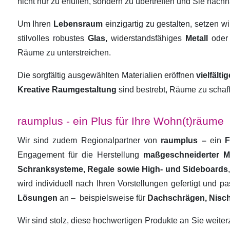
nicht nur zu erfüllen, sondern zu übertreffen und Sie nachha
Um Ihren
Lebensraum
einzigartig zu gestalten, setzen w
stilvolles robustes
Glas,
widerstandsfähiges
Metall
oder
Räume zu unterstreichen.
Die sorgfältig ausgewählten Materialien eröffnen
vielfält
Kreative Raumgestaltung
sind bestrebt, Räume zu schaf
raumplus - ein Plus für Ihre Wohn(t)räume
Wir sind zudem Regionalpartner von
raumplus –
ein
F
Engagement für die Herstellung
maßgeschneiderter 
Schranksysteme, Regale sowie High- und Sideboards
wird individuell nach Ihren Vorstellungen gefertigt und 
Lösungen
an –
beispielsweise für
Dachschrägen, Nisc
Wir sind stolz, diese hochwertigen Produkte an Sie weit