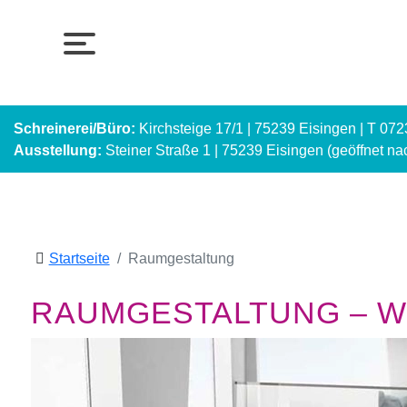
Schreinerei/Büro:
Kirchsteige 17/1 | 75239 Eisingen | T 07
Ausstellung:
Steiner Straße 1 | 75239 Eisingen (geöffnet n
Startseite
Raumgestaltung
RAUMGESTALTUNG – WI