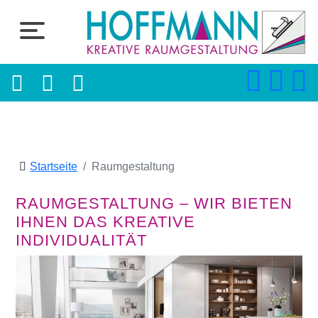
Startseite
Raumgestaltung
RAUMGESTALTUNG – WIR BIETEN
IHNEN DAS KREATIVE
INDIVIDUALITÄT