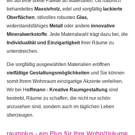
wir auf eine breite Palette an Materialien. Ob natürlich
behandeltes
Massivholz,
edel und sorgfältig
lackierte
Oberflächen
, stilvolles robustes
Glas,
widerstandsfähiges
Metall
oder andere
innovative
Mineralwerkstoffe
. Jede Materialwahl trägt dazu bei, die
Individualität und Einzigartigkeit
Ihrer Räume zu
unterstreichen.
Die sorgfältig ausgewählten Materialien eröffnen
vielfältige Gestaltungsmöglichkeiten
und Sie können
somit Ihrem Wohnraum einzigartige Akzente verleihen.
Wir bei H
offmann - Kreative Raumgestaltung
sind
bestrebt, Räume zu schaffen, die nicht nur schön
anzusehen sind, sondern auch im täglichen Leben
überzeugen.
raumplus - ein Plus für Ihre Wohn(t)räume