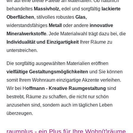
wir auf eine breite Palette an Materialien. Ob natürlich
behandeltes
Massivholz,
edel und sorgfältig
lackierte
Oberflächen
, stilvolles robustes
Glas,
widerstandsfähiges
Metall
oder andere
innovative
Mineralwerkstoffe
. Jede Materialwahl trägt dazu bei, die
Individualität und Einzigartigkeit
Ihrer Räume zu
unterstreichen.
Die sorgfältig ausgewählten Materialien eröffnen
vielfältige Gestaltungsmöglichkeiten
und Sie können
somit Ihrem Wohnraum einzigartige Akzente verleihen.
Wir bei H
offmann - Kreative Raumgestaltung
sind
bestrebt, Räume zu schaffen, die nicht nur schön
anzusehen sind, sondern auch im täglichen Leben
überzeugen.
raumplus - ein Plus für Ihre Wohn(t)räume