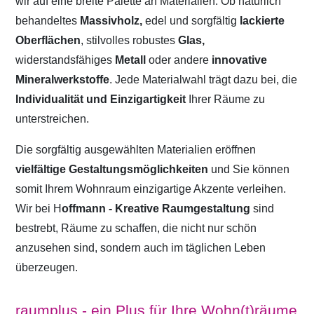
wir auf eine breite Palette an Materialien. Ob natürlich
behandeltes
Massivholz,
edel und sorgfältig
lackierte
Oberflächen
, stilvolles robustes
Glas,
widerstandsfähiges
Metall
oder andere
innovative
Mineralwerkstoffe
. Jede Materialwahl trägt dazu bei, die
Individualität und Einzigartigkeit
Ihrer Räume zu
unterstreichen.
Die sorgfältig ausgewählten Materialien eröffnen
vielfältige Gestaltungsmöglichkeiten
und Sie können
somit Ihrem Wohnraum einzigartige Akzente verleihen.
Wir bei H
offmann - Kreative Raumgestaltung
sind
bestrebt, Räume zu schaffen, die nicht nur schön
anzusehen sind, sondern auch im täglichen Leben
überzeugen.
raumplus - ein Plus für Ihre Wohn(t)räume