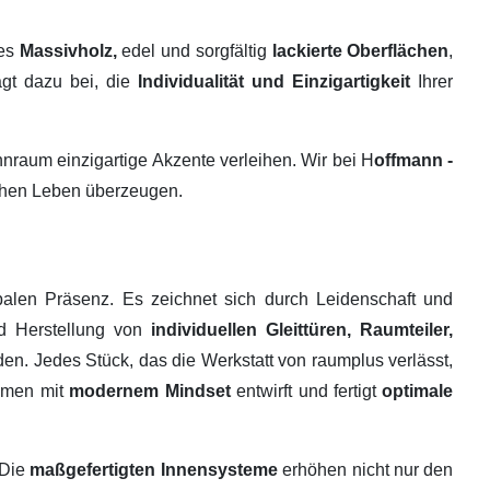
tes
Massivholz,
edel und sorgfältig
lackierte Oberflächen
,
ägt dazu bei, die
Individualität und Einzigartigkeit
Ihrer
raum einzigartige Akzente verleihen. Wir bei H
offmann -
ichen Leben überzeugen.
alen Präsenz. Es zeichnet sich durch Leidenschaft und
nd Herstellung von
individuellen Gleittüren, Raumteiler,
en. Jedes Stück, das die Werkstatt von raumplus verlässt,
ehmen mit
modernem Mindset
entwirft und fertigt
optimale
 Die
maßgefertigten Innensysteme
erhöhen nicht nur den