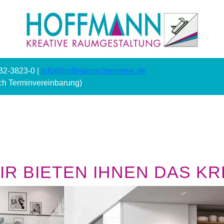
232-3823-0 |
info@hoffmannschreinerei.de
ach Terminvereinbarung)
R BIETEN IHNEN DAS KRE