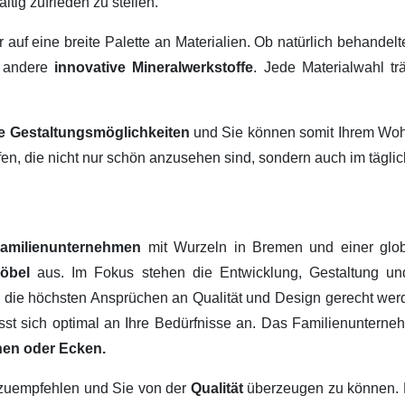
ltig zufrieden zu stellen.
ir auf eine breite Palette an Materialien. Ob natürlich behandel
 andere
innovative Mineralwerkstoffe
. Jede Materialwahl tr
ige Gestaltungsmöglichkeiten
und Sie können somit Ihrem Wohn
fen, die nicht nur schön anzusehen sind, sondern auch im tägl
amilienunternehmen
mit Wurzeln in Bremen und einer glob
Möbel
aus. Im Fokus stehen die Entwicklung, Gestaltung u
, die höchsten Ansprüchen an Qualität und Design gerecht werd
passt sich optimal an Ihre Bedürfnisse an. Das Familienuntern
hen oder Ecken.
erzuempfehlen und Sie von der
Qualität
überzeugen zu können.