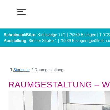
Schreinerei/Büro:
Kirchsteige 17/1 | 75239 Eisingen | T 07
Ausstellung:
Steiner Straße 1 | 75239 Eisingen (geöffnet n
Startseite
Raumgestaltung
RAUMGESTALTUNG – WI