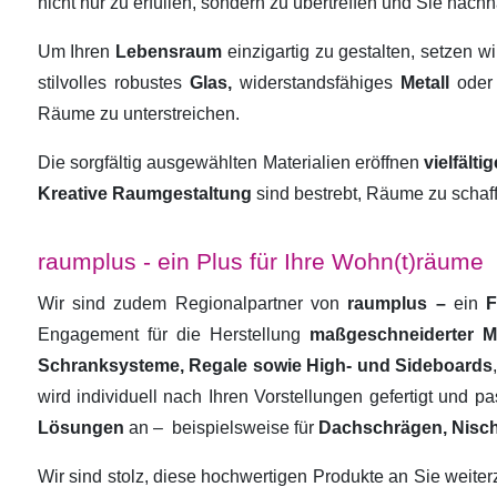
nicht nur zu erfüllen, sondern zu übertreffen und Sie nachha
Um Ihren
Lebensraum
einzigartig zu gestalten, setzen w
stilvolles robustes
Glas,
widerstandsfähiges
Metall
oder
Räume zu unterstreichen.
Die sorgfältig ausgewählten Materialien eröffnen
vielfält
Kreative Raumgestaltung
sind bestrebt, Räume zu schaf
raumplus - ein Plus für Ihre Wohn(t)räume
Wir sind zudem Regionalpartner von
raumplus –
ein
F
Engagement für die Herstellung
maßgeschneiderter 
Schranksysteme, Regale sowie High- und Sideboards
wird individuell nach Ihren Vorstellungen gefertigt und 
Lösungen
an –
beispielsweise für
Dachschrägen, Nisc
Wir sind stolz, diese hochwertigen Produkte an Sie weit