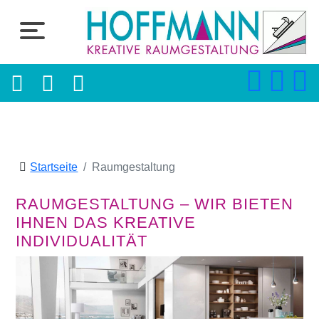
Startseite
Raumgestaltung
RAUMGESTALTUNG – WIR BIETEN
IHNEN DAS KREATIVE
INDIVIDUALITÄT