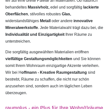
wir auf eine breite Palette an Materialien. Ob natürlich
behandeltes
Massivholz,
edel und sorgfältig
lackierte
Oberflächen
, stilvolles robustes
Glas,
widerstandsfähiges
Metall
oder andere
innovative
Mineralwerkstoffe
. Jede Materialwahl trägt dazu bei, die
Individualität und Einzigartigkeit
Ihrer Räume zu
unterstreichen.
Die sorgfältig ausgewählten Materialien eröffnen
vielfältige Gestaltungsmöglichkeiten
und Sie können
somit Ihrem Wohnraum einzigartige Akzente verleihen.
Wir bei H
offmann - Kreative Raumgestaltung
sind
bestrebt, Räume zu schaffen, die nicht nur schön
anzusehen sind, sondern auch im täglichen Leben
überzeugen.
raumplus - ein Plus für Ihre Wohn(t)räume