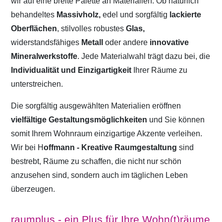
wir auf eine breite Palette an Materialien. Ob natürlich
behandeltes
Massivholz,
edel und sorgfältig
lackierte
Oberflächen
, stilvolles robustes
Glas,
widerstandsfähiges
Metall
oder andere
innovative
Mineralwerkstoffe
. Jede Materialwahl trägt dazu bei, die
Individualität und Einzigartigkeit
Ihrer Räume zu
unterstreichen.
Die sorgfältig ausgewählten Materialien eröffnen
vielfältige Gestaltungsmöglichkeiten
und Sie können
somit Ihrem Wohnraum einzigartige Akzente verleihen.
Wir bei H
offmann - Kreative Raumgestaltung
sind
bestrebt, Räume zu schaffen, die nicht nur schön
anzusehen sind, sondern auch im täglichen Leben
überzeugen.
raumplus - ein Plus für Ihre Wohn(t)räume