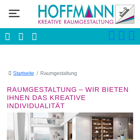
Startseite
Raumgestaltung
RAUMGESTALTUNG – WIR BIETEN
IHNEN DAS KREATIVE
INDIVIDUALITÄT