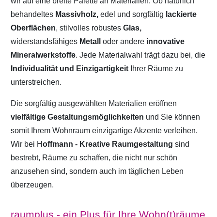
wir auf eine breite Palette an Materialien. Ob natürlich
behandeltes
Massivholz,
edel und sorgfältig
lackierte
Oberflächen
, stilvolles robustes
Glas,
widerstandsfähiges
Metall
oder andere
innovative
Mineralwerkstoffe
. Jede Materialwahl trägt dazu bei, die
Individualität und Einzigartigkeit
Ihrer Räume zu
unterstreichen.
Die sorgfältig ausgewählten Materialien eröffnen
vielfältige Gestaltungsmöglichkeiten
und Sie können
somit Ihrem Wohnraum einzigartige Akzente verleihen.
Wir bei H
offmann - Kreative Raumgestaltung
sind
bestrebt, Räume zu schaffen, die nicht nur schön
anzusehen sind, sondern auch im täglichen Leben
überzeugen.
raumplus - ein Plus für Ihre Wohn(t)räume