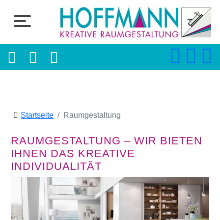
Startseite
Raumgestaltung
RAUMGESTALTUNG – WIR BIETEN
IHNEN DAS KREATIVE
INDIVIDUALITÄT