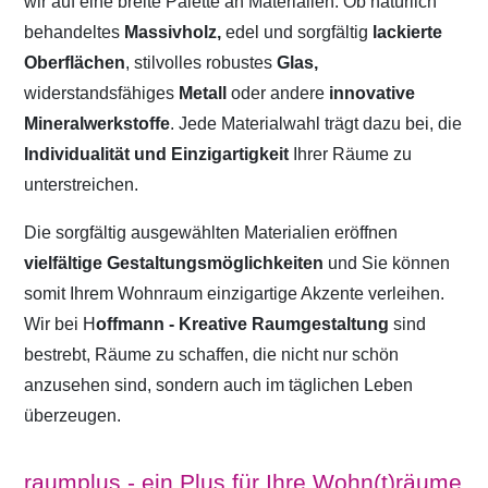
wir auf eine breite Palette an Materialien. Ob natürlich
behandeltes
Massivholz,
edel und sorgfältig
lackierte
Oberflächen
, stilvolles robustes
Glas,
widerstandsfähiges
Metall
oder andere
innovative
Mineralwerkstoffe
. Jede Materialwahl trägt dazu bei, die
Individualität und Einzigartigkeit
Ihrer Räume zu
unterstreichen.
Die sorgfältig ausgewählten Materialien eröffnen
vielfältige Gestaltungsmöglichkeiten
und Sie können
somit Ihrem Wohnraum einzigartige Akzente verleihen.
Wir bei H
offmann - Kreative Raumgestaltung
sind
bestrebt, Räume zu schaffen, die nicht nur schön
anzusehen sind, sondern auch im täglichen Leben
überzeugen.
raumplus - ein Plus für Ihre Wohn(t)räume