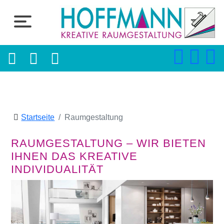
Startseite
Raumgestaltung
RAUMGESTALTUNG – WIR BIETEN
IHNEN DAS KREATIVE
INDIVIDUALITÄT