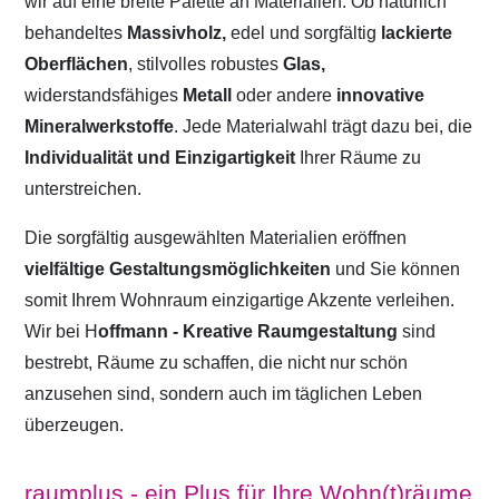
wir auf eine breite Palette an Materialien. Ob natürlich
behandeltes
Massivholz,
edel und sorgfältig
lackierte
Oberflächen
, stilvolles robustes
Glas,
widerstandsfähiges
Metall
oder andere
innovative
Mineralwerkstoffe
. Jede Materialwahl trägt dazu bei, die
Individualität und Einzigartigkeit
Ihrer Räume zu
unterstreichen.
Die sorgfältig ausgewählten Materialien eröffnen
vielfältige Gestaltungsmöglichkeiten
und Sie können
somit Ihrem Wohnraum einzigartige Akzente verleihen.
Wir bei H
offmann - Kreative Raumgestaltung
sind
bestrebt, Räume zu schaffen, die nicht nur schön
anzusehen sind, sondern auch im täglichen Leben
überzeugen.
raumplus - ein Plus für Ihre Wohn(t)räume