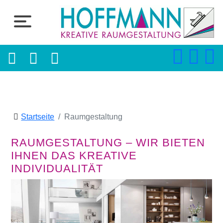
Startseite
Raumgestaltung
RAUMGESTALTUNG – WIR BIETEN
IHNEN DAS KREATIVE
INDIVIDUALITÄT