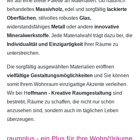
wir auf eine breite Palette an Materialien. Ob natürlich
behandeltes
Massivholz,
edel und sorgfältig
lackierte
Oberflächen
, stilvolles robustes
Glas,
widerstandsfähiges
Metall
oder andere
innovative
Mineralwerkstoffe
. Jede Materialwahl trägt dazu bei, die
Individualität und Einzigartigkeit
Ihrer Räume zu
unterstreichen.
Die sorgfältig ausgewählten Materialien eröffnen
vielfältige Gestaltungsmöglichkeiten
und Sie können
somit Ihrem Wohnraum einzigartige Akzente verleihen.
Wir bei H
offmann - Kreative Raumgestaltung
sind
bestrebt, Räume zu schaffen, die nicht nur schön
anzusehen sind, sondern auch im täglichen Leben
überzeugen.
raumplus - ein Plus für Ihre Wohn(t)räume