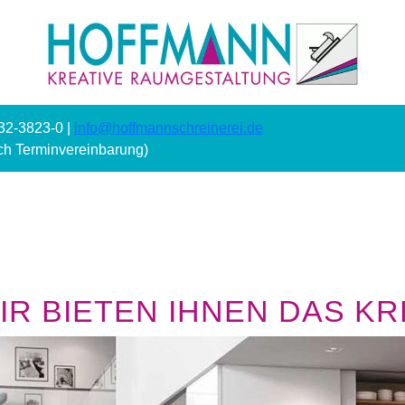
232-3823-0 |
info@hoffmannschreinerei.de
ach Terminvereinbarung)
R BIETEN IHNEN DAS KRE