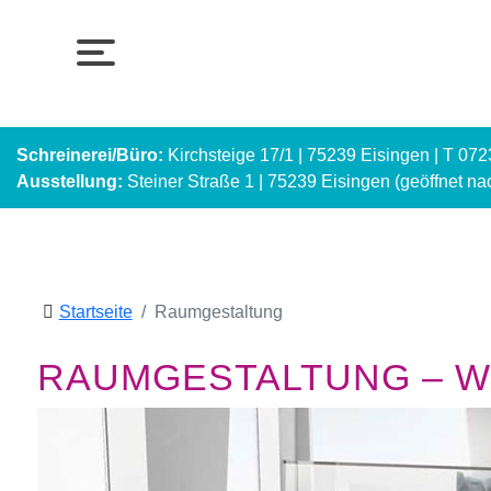
Schreinerei/Büro:
Kirchsteige 17/1 | 75239 Eisingen | T 07
Ausstellung:
Steiner Straße 1 | 75239 Eisingen (geöffnet n
Startseite
Raumgestaltung
RAUMGESTALTUNG – WI