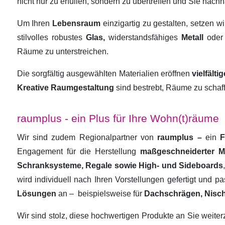
nicht nur zu erfüllen, sondern zu übertreffen und Sie nachha
Um Ihren
Lebensraum
einzigartig zu gestalten, setzen w
stilvolles robustes
Glas,
widerstandsfähiges
Metall
oder
Räume zu unterstreichen.
Die sorgfältig ausgewählten Materialien eröffnen
vielfält
Kreative Raumgestaltung
sind bestrebt, Räume zu schaf
raumplus - ein Plus für Ihre Wohn(t)räume
Wir sind zudem Regionalpartner von
raumplus –
ein
F
Engagement für die Herstellung
maßgeschneiderter 
Schranksysteme, Regale sowie High- und Sideboards
wird individuell nach Ihren Vorstellungen gefertigt und 
Lösungen
an –
beispielsweise für
Dachschrägen, Nisc
Wir sind stolz, diese hochwertigen Produkte an Sie weit