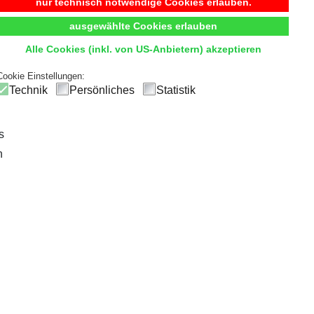
Begehbarer Kleiderschrank
nur technisch notwendige Cookies erlauben.
ausgewählte Cookies erlauben
t
Komfort
und
Übersicht
durch hochwertige Innensystem
Alle Cookies (inkl. von US-Anbietern) akzeptieren
ck
und einfachen Zugriff, sodass die tägliche Outfitwahl zum V
Cookie Einstellungen:
Technik
Persönliches
Statistik
s
n