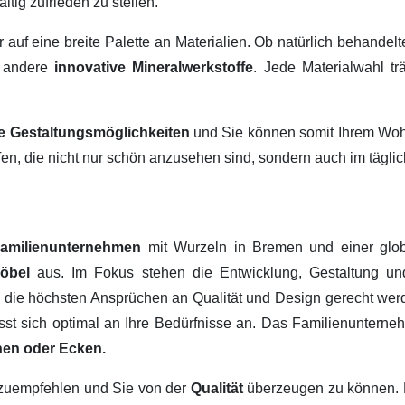
ltig zufrieden zu stellen.
ir auf eine breite Palette an Materialien. Ob natürlich behandel
 andere
innovative Mineralwerkstoffe
. Jede Materialwahl tr
ige Gestaltungsmöglichkeiten
und Sie können somit Ihrem Wohn
fen, die nicht nur schön anzusehen sind, sondern auch im tägl
amilienunternehmen
mit Wurzeln in Bremen und einer glob
Möbel
aus. Im Fokus stehen die Entwicklung, Gestaltung u
, die höchsten Ansprüchen an Qualität und Design gerecht werd
passt sich optimal an Ihre Bedürfnisse an. Das Familienuntern
hen oder Ecken.
erzuempfehlen und Sie von der
Qualität
überzeugen zu können.