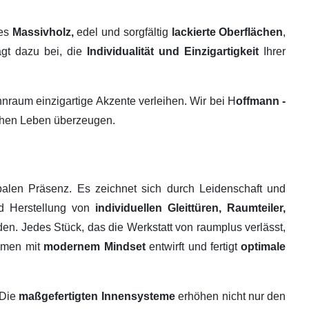
tes
Massivholz,
edel und sorgfältig
lackierte Oberflächen
,
ägt dazu bei, die
Individualität und Einzigartigkeit
Ihrer
raum einzigartige Akzente verleihen. Wir bei H
offmann -
ichen Leben überzeugen.
alen Präsenz. Es zeichnet sich durch Leidenschaft und
nd Herstellung von
individuellen Gleittüren, Raumteiler,
en. Jedes Stück, das die Werkstatt von raumplus verlässt,
ehmen mit
modernem Mindset
entwirft und fertigt
optimale
 Die
maßgefertigten Innensysteme
erhöhen nicht nur den