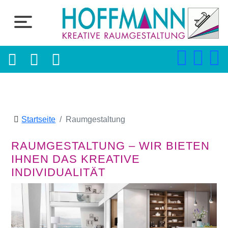
Startseite
Raumgestaltung
RAUMGESTALTUNG – WIR BIETEN
IHNEN DAS KREATIVE
INDIVIDUALITÄT