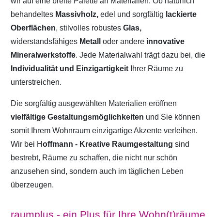
wir auf eine breite Palette an Materialien. Ob natürlich
behandeltes
Massivholz,
edel und sorgfältig
lackierte
Oberflächen
, stilvolles robustes
Glas,
widerstandsfähiges
Metall
oder andere
innovative
Mineralwerkstoffe
. Jede Materialwahl trägt dazu bei, die
Individualität und Einzigartigkeit
Ihrer Räume zu
unterstreichen.
Die sorgfältig ausgewählten Materialien eröffnen
vielfältige Gestaltungsmöglichkeiten
und Sie können
somit Ihrem Wohnraum einzigartige Akzente verleihen.
Wir bei H
offmann - Kreative Raumgestaltung
sind
bestrebt, Räume zu schaffen, die nicht nur schön
anzusehen sind, sondern auch im täglichen Leben
überzeugen.
raumplus - ein Plus für Ihre Wohn(t)räume