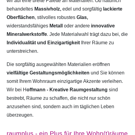
wir auf eine breite Palette an Materialien. Ob natürlich
behandeltes
Massivholz,
edel und sorgfältig
lackierte
Oberflächen
, stilvolles robustes
Glas,
widerstandsfähiges
Metall
oder andere
innovative
Mineralwerkstoffe
. Jede Materialwahl trägt dazu bei, die
Individualität und Einzigartigkeit
Ihrer Räume zu
unterstreichen.
Die sorgfältig ausgewählten Materialien eröffnen
vielfältige Gestaltungsmöglichkeiten
und Sie können
somit Ihrem Wohnraum einzigartige Akzente verleihen.
Wir bei H
offmann - Kreative Raumgestaltung
sind
bestrebt, Räume zu schaffen, die nicht nur schön
anzusehen sind, sondern auch im täglichen Leben
überzeugen.
raumplus - ein Plus für Ihre Wohn(t)räume