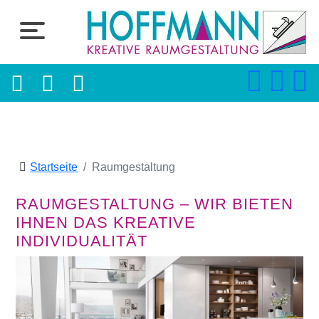
Startseite
Raumgestaltung
RAUMGESTALTUNG – WIR BIETEN
IHNEN DAS KREATIVE
INDIVIDUALITÄT