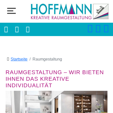
Startseite
Raumgestaltung
RAUMGESTALTUNG – WIR BIETEN
IHNEN DAS KREATIVE
INDIVIDUALITÄT