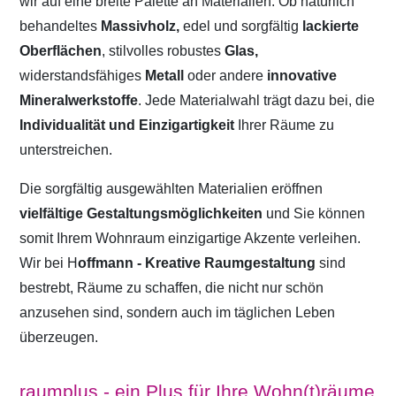
wir auf eine breite Palette an Materialien. Ob natürlich
behandeltes
Massivholz,
edel und sorgfältig
lackierte
Oberflächen
, stilvolles robustes
Glas,
widerstandsfähiges
Metall
oder andere
innovative
Mineralwerkstoffe
. Jede Materialwahl trägt dazu bei, die
Individualität und Einzigartigkeit
Ihrer Räume zu
unterstreichen.
Die sorgfältig ausgewählten Materialien eröffnen
vielfältige Gestaltungsmöglichkeiten
und Sie können
somit Ihrem Wohnraum einzigartige Akzente verleihen.
Wir bei H
offmann - Kreative Raumgestaltung
sind
bestrebt, Räume zu schaffen, die nicht nur schön
anzusehen sind, sondern auch im täglichen Leben
überzeugen.
raumplus - ein Plus für Ihre Wohn(t)räume