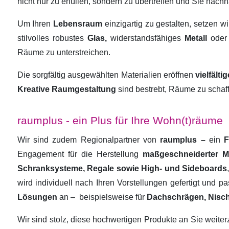
nicht nur zu erfüllen, sondern zu übertreffen und Sie nachha
Um Ihren
Lebensraum
einzigartig zu gestalten, setzen w
stilvolles robustes
Glas,
widerstandsfähiges
Metall
oder
Räume zu unterstreichen.
Die sorgfältig ausgewählten Materialien eröffnen
vielfält
Kreative Raumgestaltung
sind bestrebt, Räume zu schaf
raumplus - ein Plus für Ihre Wohn(t)räume
Wir sind zudem Regionalpartner von
raumplus –
ein
F
Engagement für die Herstellung
maßgeschneiderter 
Schranksysteme, Regale sowie High- und Sideboards
wird individuell nach Ihren Vorstellungen gefertigt und 
Lösungen
an –
beispielsweise für
Dachschrägen, Nisc
Wir sind stolz, diese hochwertigen Produkte an Sie weit