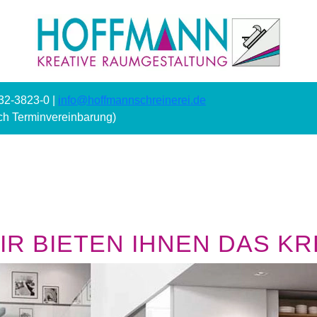
232-3823-0 |
info@hoffmannschreinerei.de
ach Terminvereinbarung)
R BIETEN IHNEN DAS KRE