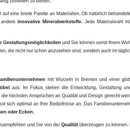
ltig zufrieden zu stellen.
ir auf eine breite Palette an Materialien. Ob natürlich behandel
 andere
innovative Mineralwerkstoffe
. Jede Materialwahl tr
ige Gestaltungsmöglichkeiten
und Sie können somit Ihrem Wohn
fen, die nicht nur schön anzusehen sind, sondern auch im tägl
amilienunternehmen
mit Wurzeln in Bremen und einer glob
Möbel
aus. Im Fokus stehen die Entwicklung, Gestaltung u
, die höchsten Ansprüchen an Qualität und Design gerecht werd
passt sich optimal an Ihre Bedürfnisse an. Das Familienuntern
hen oder Ecken.
erzuempfehlen und Sie von der
Qualität
überzeugen zu können.