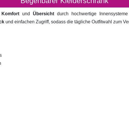
Begehbarer Kleiderschrank
t
Komfort
und
Übersicht
durch hochwertige Innensystem
ck
und einfachen Zugriff, sodass die tägliche Outfitwahl zum V
s
n