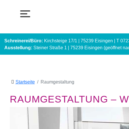
Schreinerei/Büro:
Kirchsteige 17/1 | 75239 Eisingen | T 07
Ausstellung:
Steiner Straße 1 | 75239 Eisingen (geöffnet n
Startseite
Raumgestaltung
RAUMGESTALTUNG – WI