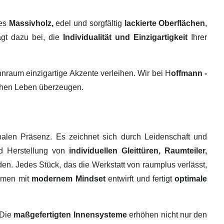
tes
Massivholz,
edel und sorgfältig
lackierte Oberflächen
,
ägt dazu bei, die
Individualität und Einzigartigkeit
Ihrer
raum einzigartige Akzente verleihen. Wir bei H
offmann -
ichen Leben überzeugen.
alen Präsenz. Es zeichnet sich durch Leidenschaft und
nd Herstellung von
individuellen Gleittüren, Raumteiler,
en. Jedes Stück, das die Werkstatt von raumplus verlässt,
ehmen mit
modernem Mindset
entwirft und fertigt
optimale
 Die
maßgefertigten Innensysteme
erhöhen nicht nur den