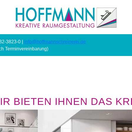
232-3823-0 |
info@hoffmannschreinerei.de
ach Terminvereinbarung)
R BIETEN IHNEN DAS KRE