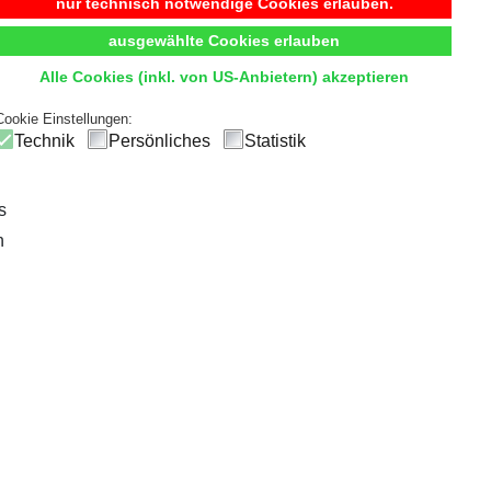
Begehbarer Kleiderschrank
nur technisch notwendige Cookies erlauben.
ausgewählte Cookies erlauben
t
Komfort
und
Übersicht
durch hochwertige Innensystem
Alle Cookies (inkl. von US-Anbietern) akzeptieren
ck
und einfachen Zugriff, sodass die tägliche Outfitwahl zum V
Cookie Einstellungen:
Technik
Persönliches
Statistik
s
n