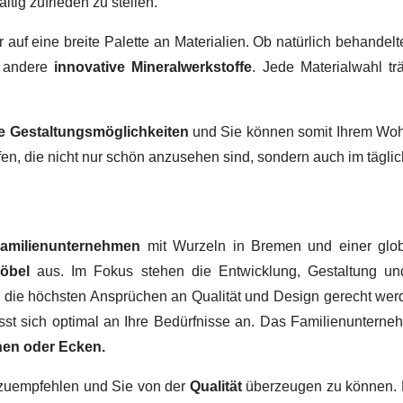
ltig zufrieden zu stellen.
ir auf eine breite Palette an Materialien. Ob natürlich behandel
 andere
innovative Mineralwerkstoffe
. Jede Materialwahl tr
ige Gestaltungsmöglichkeiten
und Sie können somit Ihrem Wohn
fen, die nicht nur schön anzusehen sind, sondern auch im tägl
amilienunternehmen
mit Wurzeln in Bremen und einer glob
Möbel
aus. Im Fokus stehen die Entwicklung, Gestaltung u
, die höchsten Ansprüchen an Qualität und Design gerecht werd
passt sich optimal an Ihre Bedürfnisse an. Das Familienuntern
hen oder Ecken.
erzuempfehlen und Sie von der
Qualität
überzeugen zu können.