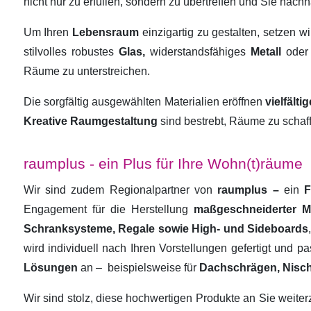
nicht nur zu erfüllen, sondern zu übertreffen und Sie nachha
Um Ihren
Lebensraum
einzigartig zu gestalten, setzen w
stilvolles robustes
Glas,
widerstandsfähiges
Metall
oder
Räume zu unterstreichen.
Die sorgfältig ausgewählten Materialien eröffnen
vielfält
Kreative Raumgestaltung
sind bestrebt, Räume zu schaf
raumplus - ein Plus für Ihre Wohn(t)räume
Wir sind zudem Regionalpartner von
raumplus –
ein
F
Engagement für die Herstellung
maßgeschneiderter 
Schranksysteme, Regale sowie High- und Sideboards
wird individuell nach Ihren Vorstellungen gefertigt und 
Lösungen
an –
beispielsweise für
Dachschrägen, Nisc
Wir sind stolz, diese hochwertigen Produkte an Sie weit