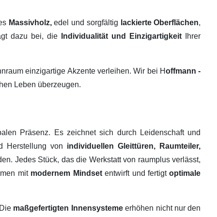
tes
Massivholz,
edel und sorgfältig
lackierte Oberflächen
,
ägt dazu bei, die
Individualität und Einzigartigkeit
Ihrer
raum einzigartige Akzente verleihen. Wir bei H
offmann -
ichen Leben überzeugen.
alen Präsenz. Es zeichnet sich durch Leidenschaft und
nd Herstellung von
individuellen Gleittüren, Raumteiler,
en. Jedes Stück, das die Werkstatt von raumplus verlässt,
ehmen mit
modernem Mindset
entwirft und fertigt
optimale
 Die
maßgefertigten Innensysteme
erhöhen nicht nur den