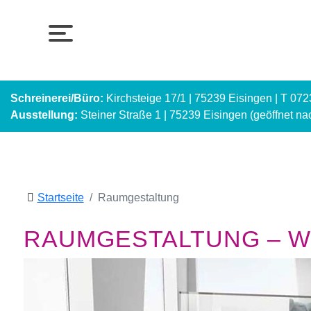
Schreinerei/Büro:
Kirchsteige 17/1 | 75239 Eisingen | T 07
Ausstellung:
Steiner Straße 1 | 75239 Eisingen (geöffnet n
Startseite
Raumgestaltung
RAUMGESTALTUNG – WI