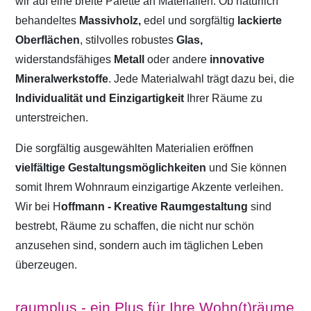
wir auf eine breite Palette an Materialien. Ob natürlich
behandeltes
Massivholz,
edel und sorgfältig
lackierte
Oberflächen
, stilvolles robustes
Glas,
widerstandsfähiges
Metall
oder andere
innovative
Mineralwerkstoffe
. Jede Materialwahl trägt dazu bei, die
Individualität und Einzigartigkeit
Ihrer Räume zu
unterstreichen.
Die sorgfältig ausgewählten Materialien eröffnen
vielfältige Gestaltungsmöglichkeiten
und Sie können
somit Ihrem Wohnraum einzigartige Akzente verleihen.
Wir bei H
offmann - Kreative Raumgestaltung
sind
bestrebt, Räume zu schaffen, die nicht nur schön
anzusehen sind, sondern auch im täglichen Leben
überzeugen.
raumplus - ein Plus für Ihre Wohn(t)räume