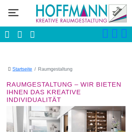
Startseite
Raumgestaltung
RAUMGESTALTUNG – WIR BIETEN
IHNEN DAS KREATIVE
INDIVIDUALITÄT