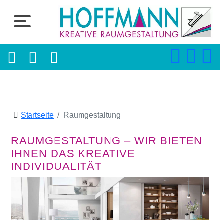
Startseite
Raumgestaltung
RAUMGESTALTUNG – WIR BIETEN
IHNEN DAS KREATIVE
INDIVIDUALITÄT