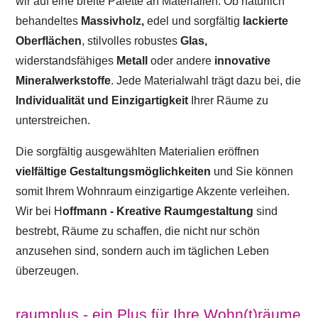
wir auf eine breite Palette an Materialien. Ob natürlich
behandeltes
Massivholz,
edel und sorgfältig
lackierte
Oberflächen
, stilvolles robustes
Glas,
widerstandsfähiges
Metall
oder andere
innovative
Mineralwerkstoffe
. Jede Materialwahl trägt dazu bei, die
Individualität und Einzigartigkeit
Ihrer Räume zu
unterstreichen.
Die sorgfältig ausgewählten Materialien eröffnen
vielfältige Gestaltungsmöglichkeiten
und Sie können
somit Ihrem Wohnraum einzigartige Akzente verleihen.
Wir bei H
offmann - Kreative Raumgestaltung
sind
bestrebt, Räume zu schaffen, die nicht nur schön
anzusehen sind, sondern auch im täglichen Leben
überzeugen.
raumplus - ein Plus für Ihre Wohn(t)räume