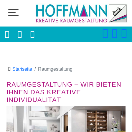
Startseite
Raumgestaltung
RAUMGESTALTUNG – WIR BIETEN
IHNEN DAS KREATIVE
INDIVIDUALITÄT