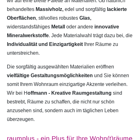
wir auf eine breite Palette an Materialien. Ob natürlich
behandeltes
Massivholz,
edel und sorgfältig
lackierte
Oberflächen
, stilvolles robustes
Glas,
widerstandsfähiges
Metall
oder andere
innovative
Mineralwerkstoffe
. Jede Materialwahl trägt dazu bei, die
Individualität und Einzigartigkeit
Ihrer Räume zu
unterstreichen.
Die sorgfältig ausgewählten Materialien eröffnen
vielfältige Gestaltungsmöglichkeiten
und Sie können
somit Ihrem Wohnraum einzigartige Akzente verleihen.
Wir bei H
offmann - Kreative Raumgestaltung
sind
bestrebt, Räume zu schaffen, die nicht nur schön
anzusehen sind, sondern auch im täglichen Leben
überzeugen.
raumplus - ein Plus für Ihre Wohn(t)räume