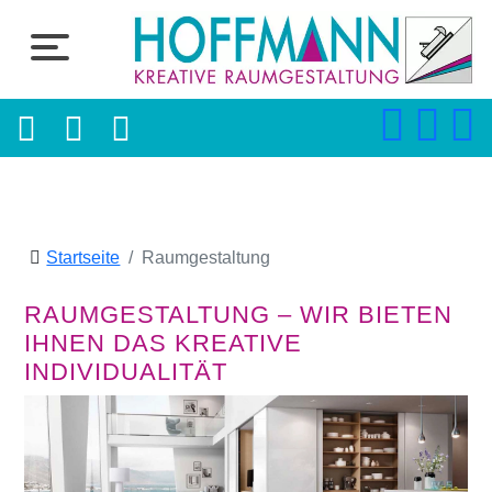
Startseite
Raumgestaltung
RAUMGESTALTUNG – WIR BIETEN
IHNEN DAS KREATIVE
INDIVIDUALITÄT