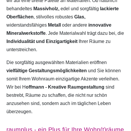
wir auf eine breite Palette an Materialien. Ob natürlich
behandeltes
Massivholz,
edel und sorgfältig
lackierte
Oberflächen
, stilvolles robustes
Glas,
widerstandsfähiges
Metall
oder andere
innovative
Mineralwerkstoffe
. Jede Materialwahl trägt dazu bei, die
Individualität und Einzigartigkeit
Ihrer Räume zu
unterstreichen.
Die sorgfältig ausgewählten Materialien eröffnen
vielfältige Gestaltungsmöglichkeiten
und Sie können
somit Ihrem Wohnraum einzigartige Akzente verleihen.
Wir bei H
offmann - Kreative Raumgestaltung
sind
bestrebt, Räume zu schaffen, die nicht nur schön
anzusehen sind, sondern auch im täglichen Leben
überzeugen.
raumplus - ein Plus für Ihre Wohn(t)räume