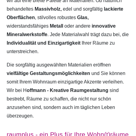
wir auf eine breite Palette an Materialien. Ob natürlich
behandeltes
Massivholz,
edel und sorgfältig
lackierte
Oberflächen
, stilvolles robustes
Glas,
widerstandsfähiges
Metall
oder andere
innovative
Mineralwerkstoffe
. Jede Materialwahl trägt dazu bei, die
Individualität und Einzigartigkeit
Ihrer Räume zu
unterstreichen.
Die sorgfältig ausgewählten Materialien eröffnen
vielfältige Gestaltungsmöglichkeiten
und Sie können
somit Ihrem Wohnraum einzigartige Akzente verleihen.
Wir bei H
offmann - Kreative Raumgestaltung
sind
bestrebt, Räume zu schaffen, die nicht nur schön
anzusehen sind, sondern auch im täglichen Leben
überzeugen.
raumplus - ein Plus für Ihre Wohn(t)räume