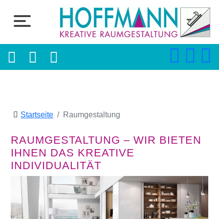
Startseite
Raumgestaltung
RAUMGESTALTUNG – WIR BIETEN
IHNEN DAS KREATIVE
INDIVIDUALITÄT