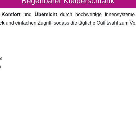
Begehbarer Kleiderschrank
t
Komfort
und
Übersicht
durch hochwertige Innensystem
ck
und einfachen Zugriff, sodass die tägliche Outfitwahl zum V
s
n