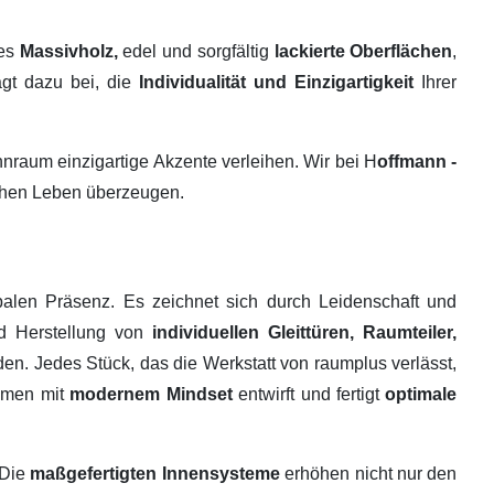
tes
Massivholz,
edel und sorgfältig
lackierte Oberflächen
,
ägt dazu bei, die
Individualität und Einzigartigkeit
Ihrer
raum einzigartige Akzente verleihen. Wir bei H
offmann -
ichen Leben überzeugen.
alen Präsenz. Es zeichnet sich durch Leidenschaft und
nd Herstellung von
individuellen Gleittüren, Raumteiler,
en. Jedes Stück, das die Werkstatt von raumplus verlässt,
ehmen mit
modernem Mindset
entwirft und fertigt
optimale
 Die
maßgefertigten Innensysteme
erhöhen nicht nur den