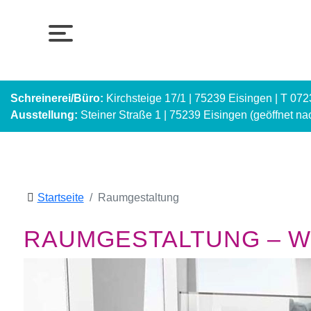
Schreinerei/Büro:
Kirchsteige 17/1 | 75239 Eisingen | T 07
Ausstellung:
Steiner Straße 1 | 75239 Eisingen (geöffnet n
Startseite
Raumgestaltung
RAUMGESTALTUNG – WI