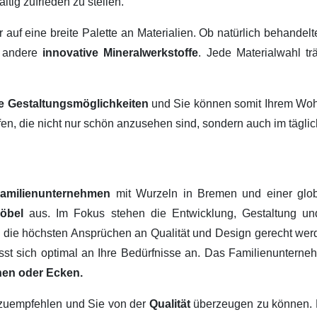
ltig zufrieden zu stellen.
ir auf eine breite Palette an Materialien. Ob natürlich behandel
 andere
innovative Mineralwerkstoffe
. Jede Materialwahl tr
ige Gestaltungsmöglichkeiten
und Sie können somit Ihrem Wohn
fen, die nicht nur schön anzusehen sind, sondern auch im tägl
amilienunternehmen
mit Wurzeln in Bremen und einer glob
Möbel
aus. Im Fokus stehen die Entwicklung, Gestaltung u
, die höchsten Ansprüchen an Qualität und Design gerecht werd
passt sich optimal an Ihre Bedürfnisse an. Das Familienuntern
hen oder Ecken.
erzuempfehlen und Sie von der
Qualität
überzeugen zu können.