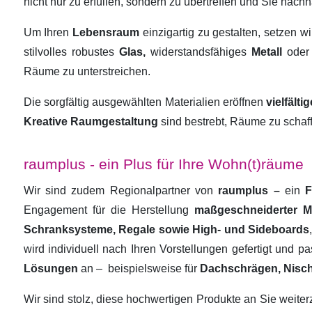
nicht nur zu erfüllen, sondern zu übertreffen und Sie nachha
Um Ihren
Lebensraum
einzigartig zu gestalten, setzen w
stilvolles robustes
Glas,
widerstandsfähiges
Metall
oder
Räume zu unterstreichen.
Die sorgfältig ausgewählten Materialien eröffnen
vielfält
Kreative Raumgestaltung
sind bestrebt, Räume zu schaf
raumplus - ein Plus für Ihre Wohn(t)räume
Wir sind zudem Regionalpartner von
raumplus –
ein
F
Engagement für die Herstellung
maßgeschneiderter 
Schranksysteme, Regale sowie High- und Sideboards
wird individuell nach Ihren Vorstellungen gefertigt und 
Lösungen
an –
beispielsweise für
Dachschrägen, Nisc
Wir sind stolz, diese hochwertigen Produkte an Sie weit