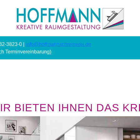
232-3823-0 |
info@hoffmannschreinerei.de
ach Terminvereinbarung)
R BIETEN IHNEN DAS KRE