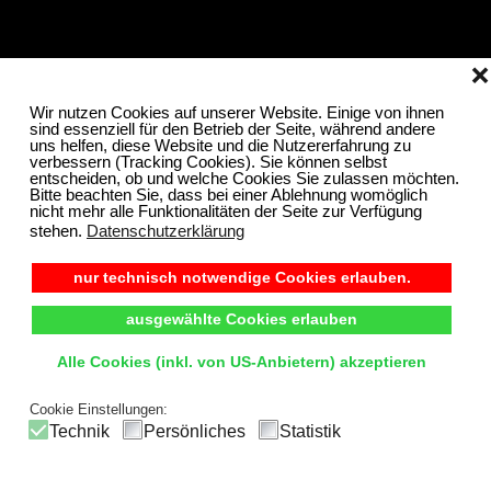
❌
Wir nutzen Cookies auf unserer Website. Einige von ihnen
sind essenziell für den Betrieb der Seite, während andere
uns helfen, diese Website und die Nutzererfahrung zu
verbessern (Tracking Cookies). Sie können selbst
entscheiden, ob und welche Cookies Sie zulassen möchten.
Bitte beachten Sie, dass bei einer Ablehnung womöglich
nicht mehr alle Funktionalitäten der Seite zur Verfügung
stehen.
Datenschutzerklärung
nur technisch notwendige Cookies erlauben.
ausgewählte Cookies erlauben
Alle Cookies (inkl. von US-Anbietern) akzeptieren
Cookie Einstellungen:
Technik
Persönliches
Statistik