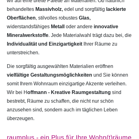
wir auf eine breite Palette an Materialien. Ob natürlich
behandeltes
Massivholz,
edel und sorgfältig
lackierte
Oberflächen
, stilvolles robustes
Glas,
widerstandsfähiges
Metall
oder andere
innovative
Mineralwerkstoffe
. Jede Materialwahl trägt dazu bei, die
Individualität und Einzigartigkeit
Ihrer Räume zu
unterstreichen.
Die sorgfältig ausgewählten Materialien eröffnen
vielfältige Gestaltungsmöglichkeiten
und Sie können
somit Ihrem Wohnraum einzigartige Akzente verleihen.
Wir bei H
offmann - Kreative Raumgestaltung
sind
bestrebt, Räume zu schaffen, die nicht nur schön
anzusehen sind, sondern auch im täglichen Leben
überzeugen.
raumplus - ein Plus für Ihre Wohn(t)räume