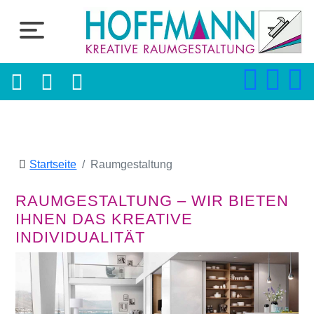
Startseite
Raumgestaltung
RAUMGESTALTUNG – WIR BIETEN
IHNEN DAS KREATIVE
INDIVIDUALITÄT