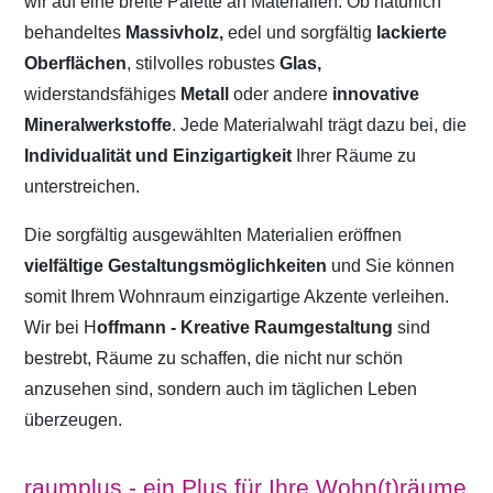
wir auf eine breite Palette an Materialien. Ob natürlich
behandeltes
Massivholz,
edel und sorgfältig
lackierte
Oberflächen
, stilvolles robustes
Glas,
widerstandsfähiges
Metall
oder andere
innovative
Mineralwerkstoffe
. Jede Materialwahl trägt dazu bei, die
Individualität und Einzigartigkeit
Ihrer Räume zu
unterstreichen.
Die sorgfältig ausgewählten Materialien eröffnen
vielfältige Gestaltungsmöglichkeiten
und Sie können
somit Ihrem Wohnraum einzigartige Akzente verleihen.
Wir bei H
offmann - Kreative Raumgestaltung
sind
bestrebt, Räume zu schaffen, die nicht nur schön
anzusehen sind, sondern auch im täglichen Leben
überzeugen.
raumplus - ein Plus für Ihre Wohn(t)räume