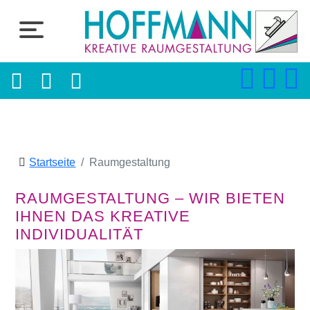
Startseite
Raumgestaltung
RAUMGESTALTUNG – WIR BIETEN
IHNEN DAS KREATIVE
INDIVIDUALITÄT