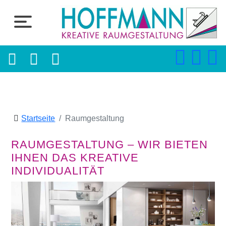
Startseite
Raumgestaltung
RAUMGESTALTUNG – WIR BIETEN
IHNEN DAS KREATIVE
INDIVIDUALITÄT