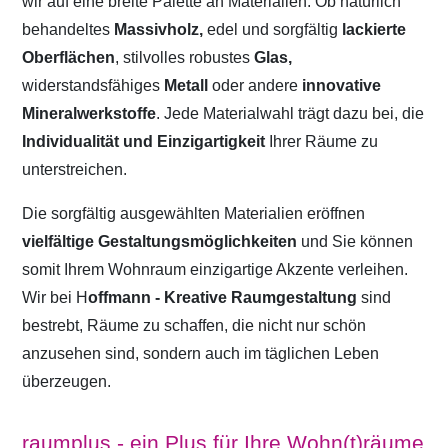
wir auf eine breite Palette an Materialien. Ob natürlich
behandeltes
Massivholz,
edel und sorgfältig
lackierte
Oberflächen
, stilvolles robustes
Glas,
widerstandsfähiges
Metall
oder andere
innovative
Mineralwerkstoffe
. Jede Materialwahl trägt dazu bei, die
Individualität und Einzigartigkeit
Ihrer Räume zu
unterstreichen.
Die sorgfältig ausgewählten Materialien eröffnen
vielfältige Gestaltungsmöglichkeiten
und Sie können
somit Ihrem Wohnraum einzigartige Akzente verleihen.
Wir bei H
offmann - Kreative Raumgestaltung
sind
bestrebt, Räume zu schaffen, die nicht nur schön
anzusehen sind, sondern auch im täglichen Leben
überzeugen.
raumplus - ein Plus für Ihre Wohn(t)räume