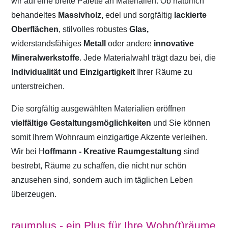
wir auf eine breite Palette an Materialien. Ob natürlich
behandeltes
Massivholz,
edel und sorgfältig
lackierte
Oberflächen
, stilvolles robustes
Glas,
widerstandsfähiges
Metall
oder andere
innovative
Mineralwerkstoffe
. Jede Materialwahl trägt dazu bei, die
Individualität und Einzigartigkeit
Ihrer Räume zu
unterstreichen.
Die sorgfältig ausgewählten Materialien eröffnen
vielfältige Gestaltungsmöglichkeiten
und Sie können
somit Ihrem Wohnraum einzigartige Akzente verleihen.
Wir bei H
offmann - Kreative Raumgestaltung
sind
bestrebt, Räume zu schaffen, die nicht nur schön
anzusehen sind, sondern auch im täglichen Leben
überzeugen.
raumplus - ein Plus für Ihre Wohn(t)räume