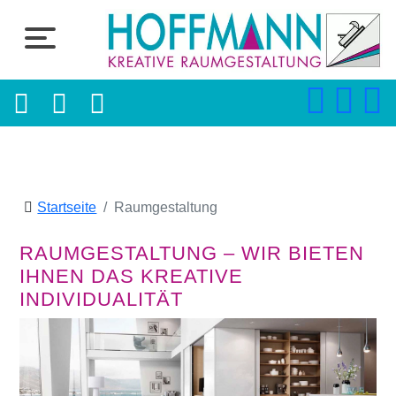
Startseite
Raumgestaltung
RAUMGESTALTUNG – WIR BIETEN
IHNEN DAS KREATIVE
INDIVIDUALITÄT