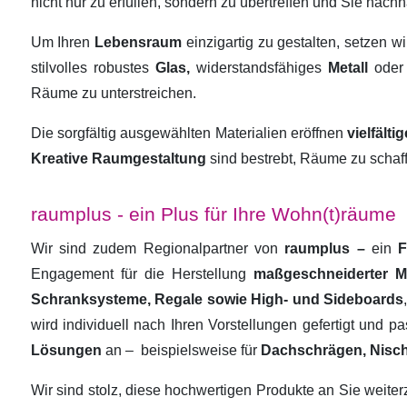
nicht nur zu erfüllen, sondern zu übertreffen und Sie nachha
Um Ihren
Lebensraum
einzigartig zu gestalten, setzen w
stilvolles robustes
Glas,
widerstandsfähiges
Metall
oder
Räume zu unterstreichen.
Die sorgfältig ausgewählten Materialien eröffnen
vielfält
Kreative Raumgestaltung
sind bestrebt, Räume zu schaf
raumplus - ein Plus für Ihre Wohn(t)räume
Wir sind zudem Regionalpartner von
raumplus –
ein
F
Engagement für die Herstellung
maßgeschneiderter 
Schranksysteme, Regale sowie High- und Sideboards
wird individuell nach Ihren Vorstellungen gefertigt und 
Lösungen
an –
beispielsweise für
Dachschrägen, Nisc
Wir sind stolz, diese hochwertigen Produkte an Sie weit