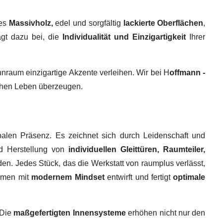
tes
Massivholz,
edel und sorgfältig
lackierte Oberflächen
,
ägt dazu bei, die
Individualität und Einzigartigkeit
Ihrer
raum einzigartige Akzente verleihen. Wir bei H
offmann -
ichen Leben überzeugen.
alen Präsenz. Es zeichnet sich durch Leidenschaft und
nd Herstellung von
individuellen Gleittüren, Raumteiler,
en. Jedes Stück, das die Werkstatt von raumplus verlässt,
ehmen mit
modernem Mindset
entwirft und fertigt
optimale
 Die
maßgefertigten Innensysteme
erhöhen nicht nur den