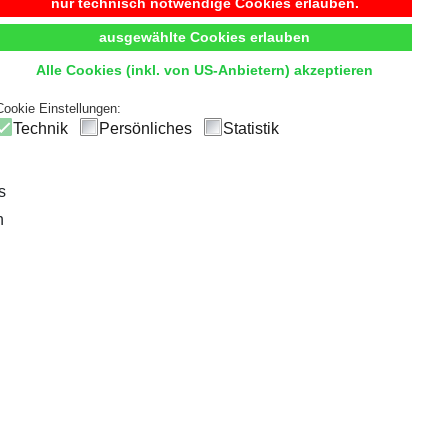
Begehbarer Kleiderschrank
nur technisch notwendige Cookies erlauben.
ausgewählte Cookies erlauben
t
Komfort
und
Übersicht
durch hochwertige Innensystem
Alle Cookies (inkl. von US-Anbietern) akzeptieren
ck
und einfachen Zugriff, sodass die tägliche Outfitwahl zum V
Cookie Einstellungen:
Technik
Persönliches
Statistik
s
n