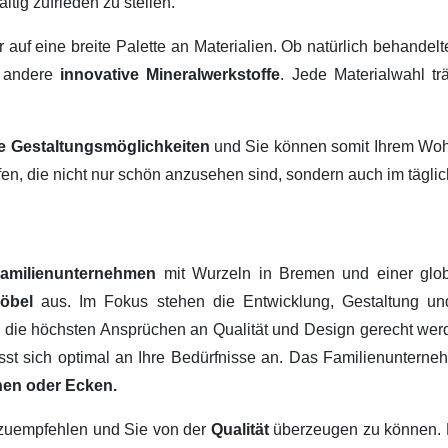
ltig zufrieden zu stellen.
ir auf eine breite Palette an Materialien. Ob natürlich behandel
 andere
innovative Mineralwerkstoffe
. Jede Materialwahl tr
ige Gestaltungsmöglichkeiten
und Sie können somit Ihrem Wohn
fen, die nicht nur schön anzusehen sind, sondern auch im tägl
amilienunternehmen
mit Wurzeln in Bremen und einer glob
Möbel
aus. Im Fokus stehen die Entwicklung, Gestaltung u
, die höchsten Ansprüchen an Qualität und Design gerecht werd
passt sich optimal an Ihre Bedürfnisse an. Das Familienuntern
hen oder Ecken.
erzuempfehlen und Sie von der
Qualität
überzeugen zu können.