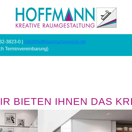
232-3823-0 |
info@hoffmannschreinerei.de
ach Terminvereinbarung)
R BIETEN IHNEN DAS KRE