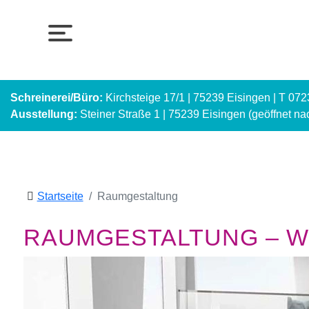
Schreinerei/Büro:
Kirchsteige 17/1 | 75239 Eisingen | T 07
Ausstellung:
Steiner Straße 1 | 75239 Eisingen (geöffnet n
Startseite
Raumgestaltung
RAUMGESTALTUNG – WI