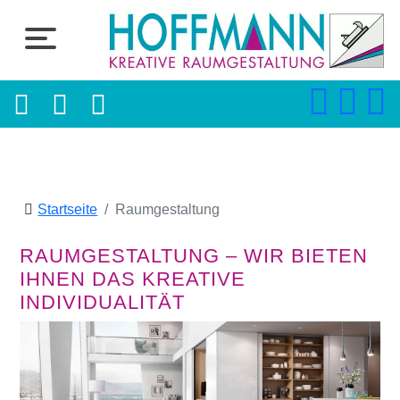
Startseite
Raumgestaltung
RAUMGESTALTUNG – WIR BIETEN
IHNEN DAS KREATIVE
INDIVIDUALITÄT