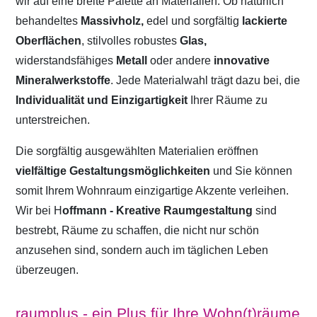
wir auf eine breite Palette an Materialien. Ob natürlich
behandeltes
Massivholz,
edel und sorgfältig
lackierte
Oberflächen
, stilvolles robustes
Glas,
widerstandsfähiges
Metall
oder andere
innovative
Mineralwerkstoffe
. Jede Materialwahl trägt dazu bei, die
Individualität und Einzigartigkeit
Ihrer Räume zu
unterstreichen.
Die sorgfältig ausgewählten Materialien eröffnen
vielfältige Gestaltungsmöglichkeiten
und Sie können
somit Ihrem Wohnraum einzigartige Akzente verleihen.
Wir bei H
offmann - Kreative Raumgestaltung
sind
bestrebt, Räume zu schaffen, die nicht nur schön
anzusehen sind, sondern auch im täglichen Leben
überzeugen.
raumplus - ein Plus für Ihre Wohn(t)räume