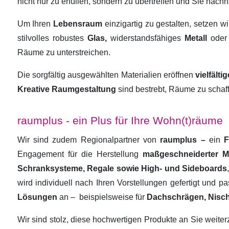
nicht nur zu erfüllen, sondern zu übertreffen und Sie nachha
Um Ihren
Lebensraum
einzigartig zu gestalten, setzen w
stilvolles robustes
Glas,
widerstandsfähiges
Metall
oder
Räume zu unterstreichen.
Die sorgfältig ausgewählten Materialien eröffnen
vielfält
Kreative Raumgestaltung
sind bestrebt, Räume zu schaf
raumplus - ein Plus für Ihre Wohn(t)räume
Wir sind zudem Regionalpartner von
raumplus –
ein
F
Engagement für die Herstellung
maßgeschneiderter 
Schranksysteme, Regale sowie High- und Sideboards
wird individuell nach Ihren Vorstellungen gefertigt und 
Lösungen
an –
beispielsweise für
Dachschrägen, Nisc
Wir sind stolz, diese hochwertigen Produkte an Sie weit