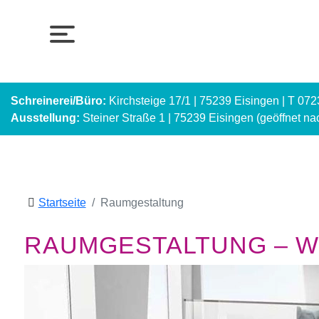
Schreinerei/Büro:
Kirchsteige 17/1 | 75239 Eisingen | T 07
Ausstellung:
Steiner Straße 1 | 75239 Eisingen (geöffnet n
Startseite
Raumgestaltung
RAUMGESTALTUNG – WI