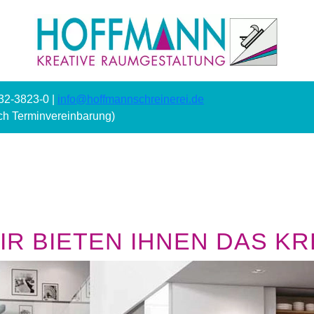
232-3823-0 |
info@hoffmannschreinerei.de
ach Terminvereinbarung)
R BIETEN IHNEN DAS KRE