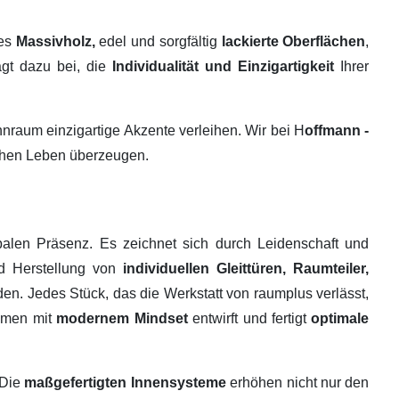
tes
Massivholz,
edel und sorgfältig
lackierte Oberflächen
,
ägt dazu bei, die
Individualität und Einzigartigkeit
Ihrer
raum einzigartige Akzente verleihen. Wir bei H
offmann -
ichen Leben überzeugen.
alen Präsenz. Es zeichnet sich durch Leidenschaft und
nd Herstellung von
individuellen Gleittüren, Raumteiler,
en. Jedes Stück, das die Werkstatt von raumplus verlässt,
ehmen mit
modernem Mindset
entwirft und fertigt
optimale
 Die
maßgefertigten Innensysteme
erhöhen nicht nur den