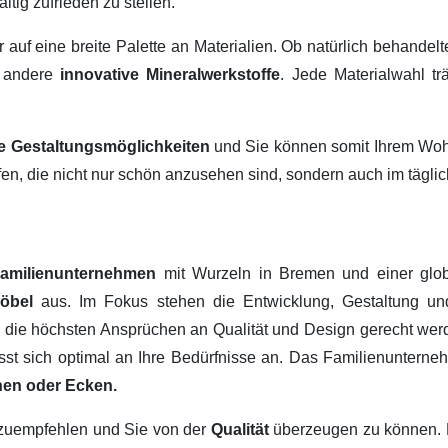
ltig zufrieden zu stellen.
ir auf eine breite Palette an Materialien. Ob natürlich behandel
 andere
innovative Mineralwerkstoffe
. Jede Materialwahl tr
ige Gestaltungsmöglichkeiten
und Sie können somit Ihrem Wohn
fen, die nicht nur schön anzusehen sind, sondern auch im tägl
amilienunternehmen
mit Wurzeln in Bremen und einer glob
Möbel
aus. Im Fokus stehen die Entwicklung, Gestaltung u
, die höchsten Ansprüchen an Qualität und Design gerecht werd
passt sich optimal an Ihre Bedürfnisse an. Das Familienuntern
hen oder Ecken.
erzuempfehlen und Sie von der
Qualität
überzeugen zu können.