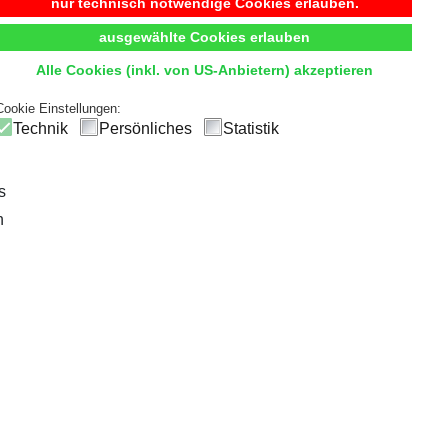
Begehbarer Kleiderschrank
nur technisch notwendige Cookies erlauben.
ausgewählte Cookies erlauben
t
Komfort
und
Übersicht
durch hochwertige Innensystem
Alle Cookies (inkl. von US-Anbietern) akzeptieren
ck
und einfachen Zugriff, sodass die tägliche Outfitwahl zum V
Cookie Einstellungen:
Technik
Persönliches
Statistik
s
n