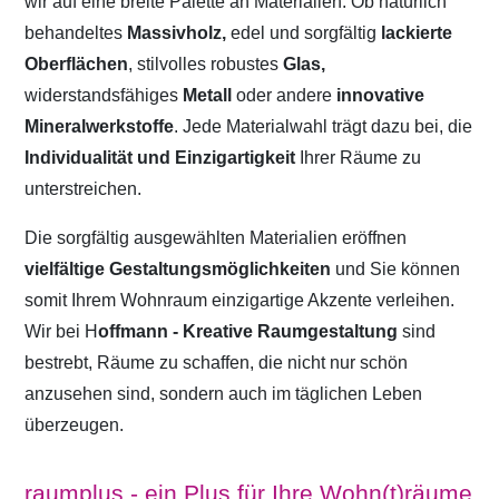
wir auf eine breite Palette an Materialien. Ob natürlich
behandeltes
Massivholz,
edel und sorgfältig
lackierte
Oberflächen
, stilvolles robustes
Glas,
widerstandsfähiges
Metall
oder andere
innovative
Mineralwerkstoffe
. Jede Materialwahl trägt dazu bei, die
Individualität und Einzigartigkeit
Ihrer Räume zu
unterstreichen.
Die sorgfältig ausgewählten Materialien eröffnen
vielfältige Gestaltungsmöglichkeiten
und Sie können
somit Ihrem Wohnraum einzigartige Akzente verleihen.
Wir bei H
offmann - Kreative Raumgestaltung
sind
bestrebt, Räume zu schaffen, die nicht nur schön
anzusehen sind, sondern auch im täglichen Leben
überzeugen.
raumplus - ein Plus für Ihre Wohn(t)räume