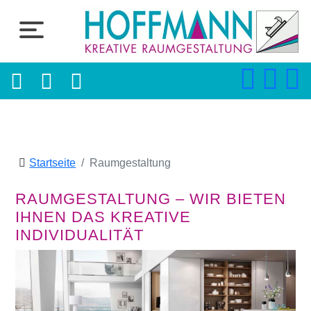
Startseite
Raumgestaltung
RAUMGESTALTUNG – WIR BIETEN
IHNEN DAS KREATIVE
INDIVIDUALITÄT