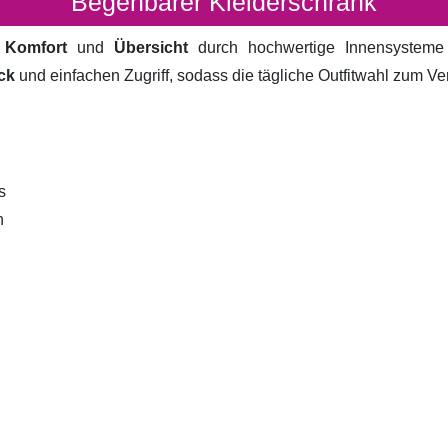
Begehbarer Kleiderschrank
t
Komfort
und
Übersicht
durch hochwertige Innensystem
ck
und einfachen Zugriff, sodass die tägliche Outfitwahl zum V
s
n