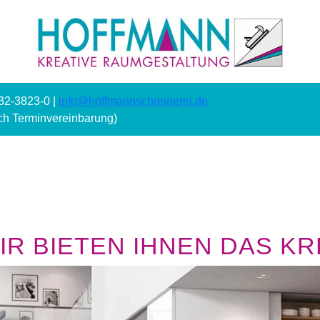
232-3823-0 |
info@hoffmannschreinerei.de
ach Terminvereinbarung)
R BIETEN IHNEN DAS KRE