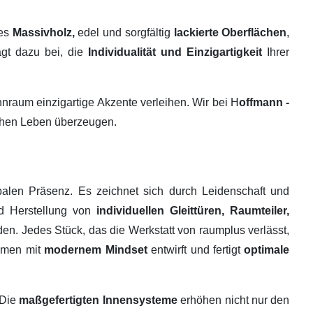
tes
Massivholz,
edel und sorgfältig
lackierte Oberflächen
,
ägt dazu bei, die
Individualität und Einzigartigkeit
Ihrer
raum einzigartige Akzente verleihen. Wir bei H
offmann -
ichen Leben überzeugen.
alen Präsenz. Es zeichnet sich durch Leidenschaft und
nd Herstellung von
individuellen Gleittüren, Raumteiler,
en. Jedes Stück, das die Werkstatt von raumplus verlässt,
ehmen mit
modernem Mindset
entwirft und fertigt
optimale
 Die
maßgefertigten Innensysteme
erhöhen nicht nur den