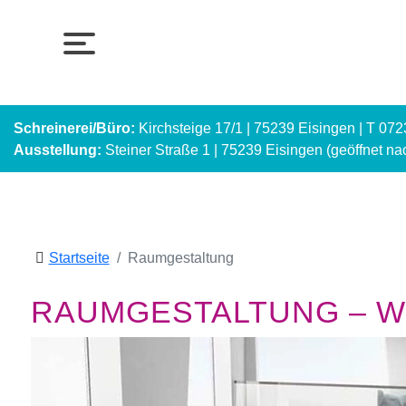
Schreinerei/Büro:
Kirchsteige 17/1 | 75239 Eisingen | T 07
Ausstellung:
Steiner Straße 1 | 75239 Eisingen (geöffnet n
Startseite
Raumgestaltung
RAUMGESTALTUNG – WI