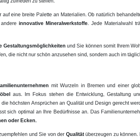
ltig zufrieden zu stellen.
ir auf eine breite Palette an Materialien. Ob natürlich behandel
 andere
innovative Mineralwerkstoffe
. Jede Materialwahl tr
ige Gestaltungsmöglichkeiten
und Sie können somit Ihrem Wohn
fen, die nicht nur schön anzusehen sind, sondern auch im tägl
amilienunternehmen
mit Wurzeln in Bremen und einer glob
Möbel
aus. Im Fokus stehen die Entwicklung, Gestaltung u
, die höchsten Ansprüchen an Qualität und Design gerecht werd
passt sich optimal an Ihre Bedürfnisse an. Das Familienuntern
hen oder Ecken.
erzuempfehlen und Sie von der
Qualität
überzeugen zu können.