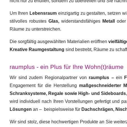
nicht nur zu erfüllen, sondern zu übertreffen und Sie nachha
Um Ihren
Lebensraum
einzigartig zu gestalten, setzen w
stilvolles robustes
Glas,
widerstandsfähiges
Metall
oder
Räume zu unterstreichen.
Die sorgfältig ausgewählten Materialien eröffnen
vielfält
Kreative Raumgestaltung
sind bestrebt, Räume zu schaf
raumplus - ein Plus für Ihre Wohn(t)räume
Wir sind zudem Regionalpartner von
raumplus –
ein
F
Engagement für die Herstellung
maßgeschneiderter 
Schranksysteme, Regale sowie High- und Sideboards
wird individuell nach Ihren Vorstellungen gefertigt und 
Lösungen
an –
beispielsweise für
Dachschrägen, Nisc
Wir sind stolz, diese hochwertigen Produkte an Sie weit