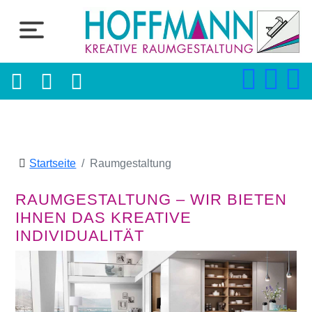
Startseite
Raumgestaltung
RAUMGESTALTUNG – WIR BIETEN
IHNEN DAS KREATIVE
INDIVIDUALITÄT