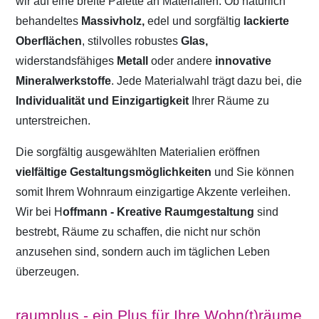
wir auf eine breite Palette an Materialien. Ob natürlich
behandeltes
Massivholz,
edel und sorgfältig
lackierte
Oberflächen
, stilvolles robustes
Glas,
widerstandsfähiges
Metall
oder andere
innovative
Mineralwerkstoffe
. Jede Materialwahl trägt dazu bei, die
Individualität und Einzigartigkeit
Ihrer Räume zu
unterstreichen.
Die sorgfältig ausgewählten Materialien eröffnen
vielfältige Gestaltungsmöglichkeiten
und Sie können
somit Ihrem Wohnraum einzigartige Akzente verleihen.
Wir bei H
offmann - Kreative Raumgestaltung
sind
bestrebt, Räume zu schaffen, die nicht nur schön
anzusehen sind, sondern auch im täglichen Leben
überzeugen.
raumplus - ein Plus für Ihre Wohn(t)räume