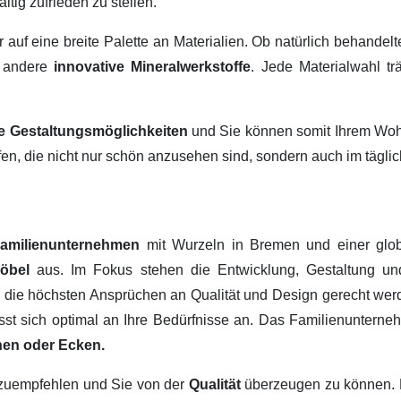
ltig zufrieden zu stellen.
ir auf eine breite Palette an Materialien. Ob natürlich behandel
 andere
innovative Mineralwerkstoffe
. Jede Materialwahl tr
ige Gestaltungsmöglichkeiten
und Sie können somit Ihrem Wohn
fen, die nicht nur schön anzusehen sind, sondern auch im tägl
amilienunternehmen
mit Wurzeln in Bremen und einer glob
Möbel
aus. Im Fokus stehen die Entwicklung, Gestaltung u
, die höchsten Ansprüchen an Qualität und Design gerecht werd
passt sich optimal an Ihre Bedürfnisse an. Das Familienuntern
hen oder Ecken.
erzuempfehlen und Sie von der
Qualität
überzeugen zu können.