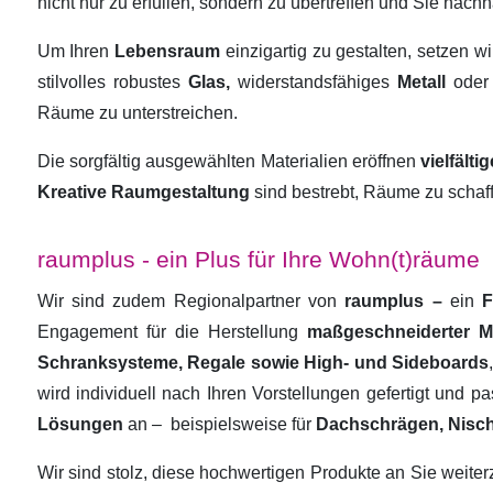
nicht nur zu erfüllen, sondern zu übertreffen und Sie nachha
Um Ihren
Lebensraum
einzigartig zu gestalten, setzen w
stilvolles robustes
Glas,
widerstandsfähiges
Metall
oder
Räume zu unterstreichen.
Die sorgfältig ausgewählten Materialien eröffnen
vielfält
Kreative Raumgestaltung
sind bestrebt, Räume zu schaf
raumplus - ein Plus für Ihre Wohn(t)räume
Wir sind zudem Regionalpartner von
raumplus –
ein
F
Engagement für die Herstellung
maßgeschneiderter 
Schranksysteme, Regale sowie High- und Sideboards
wird individuell nach Ihren Vorstellungen gefertigt und 
Lösungen
an –
beispielsweise für
Dachschrägen, Nisc
Wir sind stolz, diese hochwertigen Produkte an Sie weit