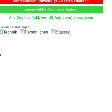
Begehbarer Kleiderschrank
nur technisch notwendige Cookies erlauben.
ausgewählte Cookies erlauben
t
Komfort
und
Übersicht
durch hochwertige Innensystem
Alle Cookies (inkl. von US-Anbietern) akzeptieren
ck
und einfachen Zugriff, sodass die tägliche Outfitwahl zum V
Cookie Einstellungen:
Technik
Persönliches
Statistik
s
n