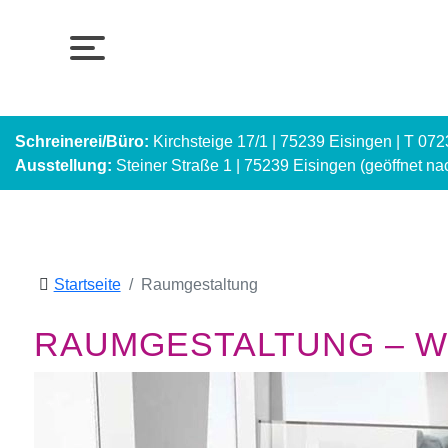
Schreinerei/Büro:
Kirchsteige 17/1 | 75239 Eisingen | T 07
Ausstellung:
Steiner Straße 1 | 75239 Eisingen (geöffnet n
Startseite
Raumgestaltung
RAUMGESTALTUNG – WI