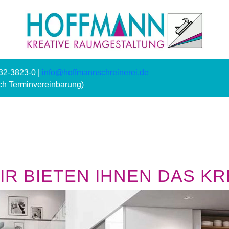
232-3823-0 |
info@hoffmannschreinerei.de
ach Terminvereinbarung)
R BIETEN IHNEN DAS KRE