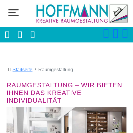
Startseite
Raumgestaltung
RAUMGESTALTUNG – WIR BIETEN
IHNEN DAS KREATIVE
INDIVIDUALITÄT