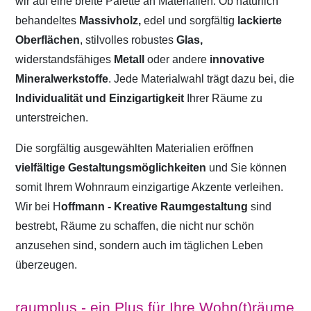
wir auf eine breite Palette an Materialien. Ob natürlich
behandeltes
Massivholz,
edel und sorgfältig
lackierte
Oberflächen
, stilvolles robustes
Glas,
widerstandsfähiges
Metall
oder andere
innovative
Mineralwerkstoffe
. Jede Materialwahl trägt dazu bei, die
Individualität und Einzigartigkeit
Ihrer Räume zu
unterstreichen.
Die sorgfältig ausgewählten Materialien eröffnen
vielfältige Gestaltungsmöglichkeiten
und Sie können
somit Ihrem Wohnraum einzigartige Akzente verleihen.
Wir bei H
offmann - Kreative Raumgestaltung
sind
bestrebt, Räume zu schaffen, die nicht nur schön
anzusehen sind, sondern auch im täglichen Leben
überzeugen.
raumplus - ein Plus für Ihre Wohn(t)räume