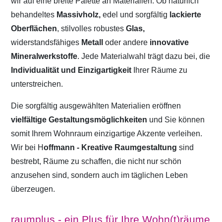
wir auf eine breite Palette an Materialien. Ob natürlich
behandeltes
Massivholz,
edel und sorgfältig
lackierte
Oberflächen
, stilvolles robustes
Glas,
widerstandsfähiges
Metall
oder andere
innovative
Mineralwerkstoffe
. Jede Materialwahl trägt dazu bei, die
Individualität und Einzigartigkeit
Ihrer Räume zu
unterstreichen.
Die sorgfältig ausgewählten Materialien eröffnen
vielfältige Gestaltungsmöglichkeiten
und Sie können
somit Ihrem Wohnraum einzigartige Akzente verleihen.
Wir bei H
offmann - Kreative Raumgestaltung
sind
bestrebt, Räume zu schaffen, die nicht nur schön
anzusehen sind, sondern auch im täglichen Leben
überzeugen.
raumplus - ein Plus für Ihre Wohn(t)räume