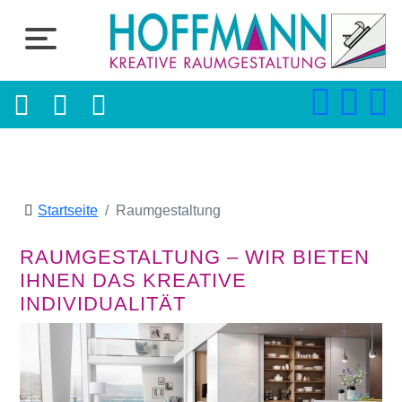
Startseite
Raumgestaltung
RAUMGESTALTUNG – WIR BIETEN
IHNEN DAS KREATIVE
INDIVIDUALITÄT