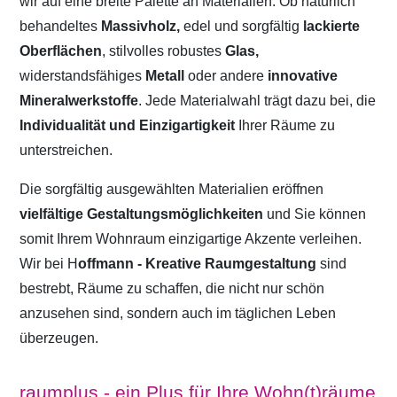
wir auf eine breite Palette an Materialien. Ob natürlich
behandeltes
Massivholz,
edel und sorgfältig
lackierte
Oberflächen
, stilvolles robustes
Glas,
widerstandsfähiges
Metall
oder andere
innovative
Mineralwerkstoffe
. Jede Materialwahl trägt dazu bei, die
Individualität und Einzigartigkeit
Ihrer Räume zu
unterstreichen.
Die sorgfältig ausgewählten Materialien eröffnen
vielfältige Gestaltungsmöglichkeiten
und Sie können
somit Ihrem Wohnraum einzigartige Akzente verleihen.
Wir bei H
offmann - Kreative Raumgestaltung
sind
bestrebt, Räume zu schaffen, die nicht nur schön
anzusehen sind, sondern auch im täglichen Leben
überzeugen.
raumplus - ein Plus für Ihre Wohn(t)räume