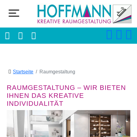
Startseite
Raumgestaltung
RAUMGESTALTUNG – WIR BIETEN
IHNEN DAS KREATIVE
INDIVIDUALITÄT