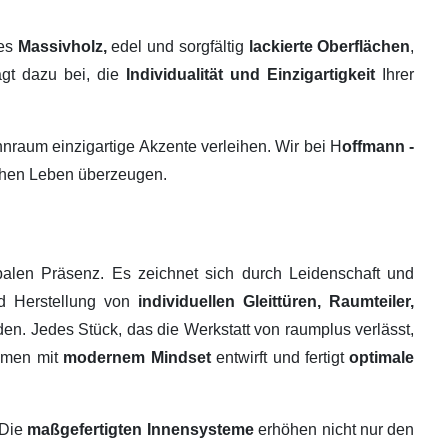
tes
Massivholz,
edel und sorgfältig
lackierte Oberflächen
,
ägt dazu bei, die
Individualität und Einzigartigkeit
Ihrer
raum einzigartige Akzente verleihen. Wir bei H
offmann -
ichen Leben überzeugen.
alen Präsenz. Es zeichnet sich durch Leidenschaft und
nd Herstellung von
individuellen Gleittüren, Raumteiler,
en. Jedes Stück, das die Werkstatt von raumplus verlässt,
ehmen mit
modernem Mindset
entwirft und fertigt
optimale
 Die
maßgefertigten Innensysteme
erhöhen nicht nur den