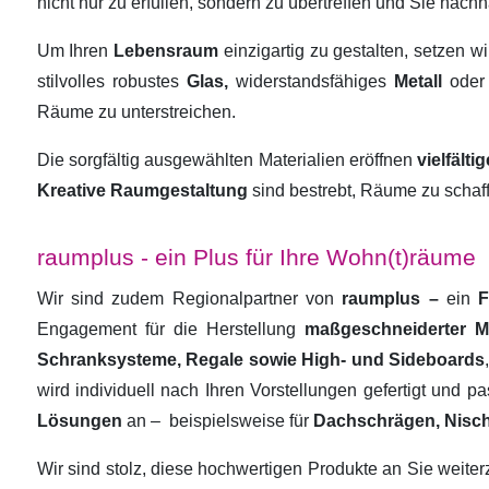
nicht nur zu erfüllen, sondern zu übertreffen und Sie nachha
Um Ihren
Lebensraum
einzigartig zu gestalten, setzen w
stilvolles robustes
Glas,
widerstandsfähiges
Metall
oder
Räume zu unterstreichen.
Die sorgfältig ausgewählten Materialien eröffnen
vielfält
Kreative Raumgestaltung
sind bestrebt, Räume zu schaf
raumplus - ein Plus für Ihre Wohn(t)räume
Wir sind zudem Regionalpartner von
raumplus –
ein
F
Engagement für die Herstellung
maßgeschneiderter 
Schranksysteme, Regale sowie High- und Sideboards
wird individuell nach Ihren Vorstellungen gefertigt und 
Lösungen
an –
beispielsweise für
Dachschrägen, Nisc
Wir sind stolz, diese hochwertigen Produkte an Sie weit