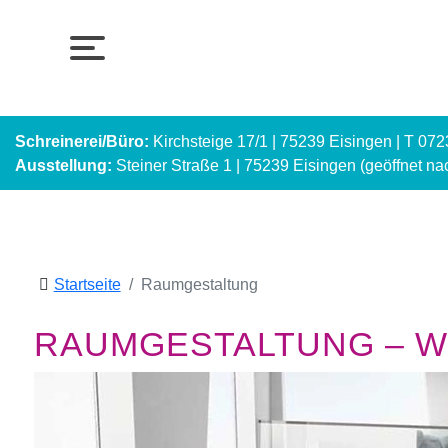
Schreinerei/Büro:
Kirchsteige 17/1 | 75239 Eisingen | T 07
Ausstellung:
Steiner Straße 1 | 75239 Eisingen (geöffnet n
Startseite
Raumgestaltung
RAUMGESTALTUNG – WI