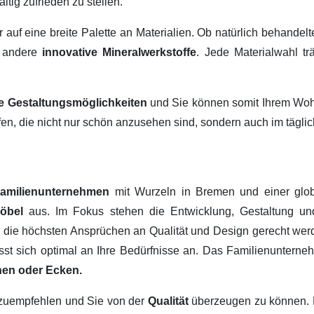
ltig zufrieden zu stellen.
ir auf eine breite Palette an Materialien. Ob natürlich behandel
 andere
innovative Mineralwerkstoffe
. Jede Materialwahl tr
ige Gestaltungsmöglichkeiten
und Sie können somit Ihrem Wohn
fen, die nicht nur schön anzusehen sind, sondern auch im tägl
amilienunternehmen
mit Wurzeln in Bremen und einer glob
Möbel
aus. Im Fokus stehen die Entwicklung, Gestaltung u
, die höchsten Ansprüchen an Qualität und Design gerecht werd
passt sich optimal an Ihre Bedürfnisse an. Das Familienuntern
hen oder Ecken.
erzuempfehlen und Sie von der
Qualität
überzeugen zu können.