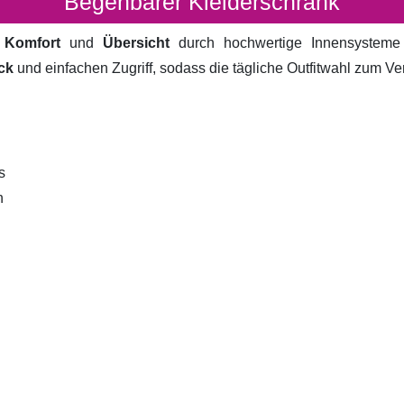
Begehbarer Kleiderschrank
t
Komfort
und
Übersicht
durch hochwertige Innensystem
ck
und einfachen Zugriff, sodass die tägliche Outfitwahl zum V
s
n