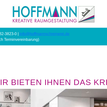
232-3823-0 |
info@hoffmannschreinerei.de
ach Terminvereinbarung)
R BIETEN IHNEN DAS KRE