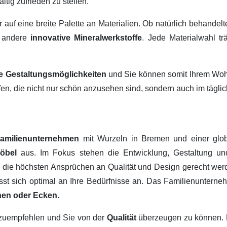
ltig zufrieden zu stellen.
ir auf eine breite Palette an Materialien. Ob natürlich behandel
 andere
innovative Mineralwerkstoffe
. Jede Materialwahl tr
ige Gestaltungsmöglichkeiten
und Sie können somit Ihrem Wohn
fen, die nicht nur schön anzusehen sind, sondern auch im tägl
amilienunternehmen
mit Wurzeln in Bremen und einer glob
Möbel
aus. Im Fokus stehen die Entwicklung, Gestaltung u
, die höchsten Ansprüchen an Qualität und Design gerecht werd
passt sich optimal an Ihre Bedürfnisse an. Das Familienuntern
hen oder Ecken.
erzuempfehlen und Sie von der
Qualität
überzeugen zu können.