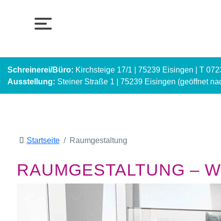
Schreinerei/Büro:
Kirchsteige 17/1 | 75239 Eisingen | T 07
Ausstellung:
Steiner Straße 1 | 75239 Eisingen (geöffnet n
Startseite
Raumgestaltung
RAUMGESTALTUNG – WI