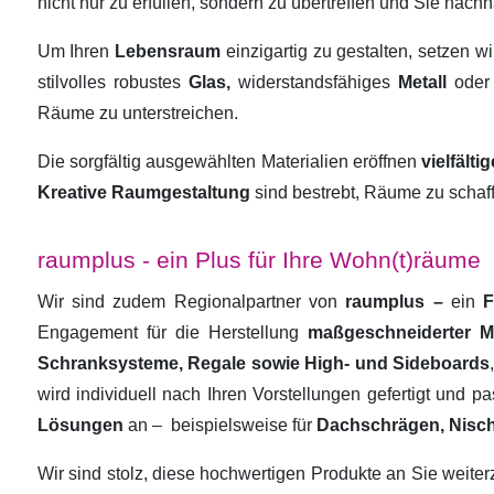
nicht nur zu erfüllen, sondern zu übertreffen und Sie nachha
Um Ihren
Lebensraum
einzigartig zu gestalten, setzen w
stilvolles robustes
Glas,
widerstandsfähiges
Metall
oder
Räume zu unterstreichen.
Die sorgfältig ausgewählten Materialien eröffnen
vielfält
Kreative Raumgestaltung
sind bestrebt, Räume zu schaf
raumplus - ein Plus für Ihre Wohn(t)räume
Wir sind zudem Regionalpartner von
raumplus –
ein
F
Engagement für die Herstellung
maßgeschneiderter 
Schranksysteme, Regale sowie High- und Sideboards
wird individuell nach Ihren Vorstellungen gefertigt und 
Lösungen
an –
beispielsweise für
Dachschrägen, Nisc
Wir sind stolz, diese hochwertigen Produkte an Sie weit