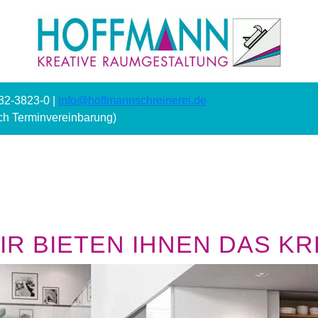
232-3823-0 |
info@hoffmannschreinerei.de
ach Terminvereinbarung)
R BIETEN IHNEN DAS KRE