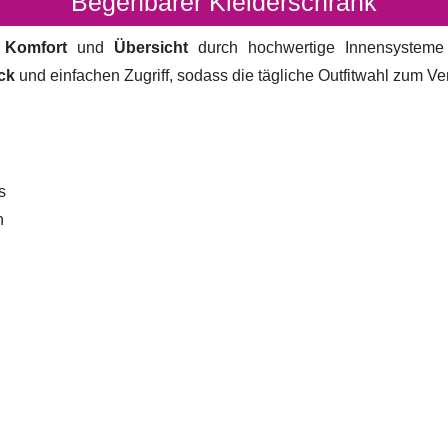
Begehbarer Kleiderschrank
t
Komfort
und
Übersicht
durch hochwertige Innensystem
ck
und einfachen Zugriff, sodass die tägliche Outfitwahl zum V
s
n