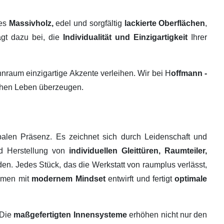
tes
Massivholz,
edel und sorgfältig
lackierte Oberflächen
,
ägt dazu bei, die
Individualität und Einzigartigkeit
Ihrer
raum einzigartige Akzente verleihen. Wir bei H
offmann -
ichen Leben überzeugen.
alen Präsenz. Es zeichnet sich durch Leidenschaft und
nd Herstellung von
individuellen Gleittüren, Raumteiler,
en. Jedes Stück, das die Werkstatt von raumplus verlässt,
ehmen mit
modernem Mindset
entwirft und fertigt
optimale
 Die
maßgefertigten Innensysteme
erhöhen nicht nur den