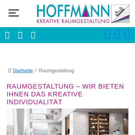
Startseite
Raumgestaltung
RAUMGESTALTUNG – WIR BIETEN
IHNEN DAS KREATIVE
INDIVIDUALITÄT