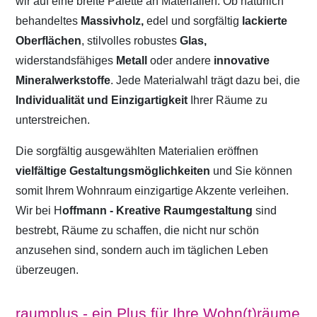
wir auf eine breite Palette an Materialien. Ob natürlich
behandeltes
Massivholz,
edel und sorgfältig
lackierte
Oberflächen
, stilvolles robustes
Glas,
widerstandsfähiges
Metall
oder andere
innovative
Mineralwerkstoffe
. Jede Materialwahl trägt dazu bei, die
Individualität und Einzigartigkeit
Ihrer Räume zu
unterstreichen.
Die sorgfältig ausgewählten Materialien eröffnen
vielfältige Gestaltungsmöglichkeiten
und Sie können
somit Ihrem Wohnraum einzigartige Akzente verleihen.
Wir bei H
offmann - Kreative Raumgestaltung
sind
bestrebt, Räume zu schaffen, die nicht nur schön
anzusehen sind, sondern auch im täglichen Leben
überzeugen.
raumplus - ein Plus für Ihre Wohn(t)räume