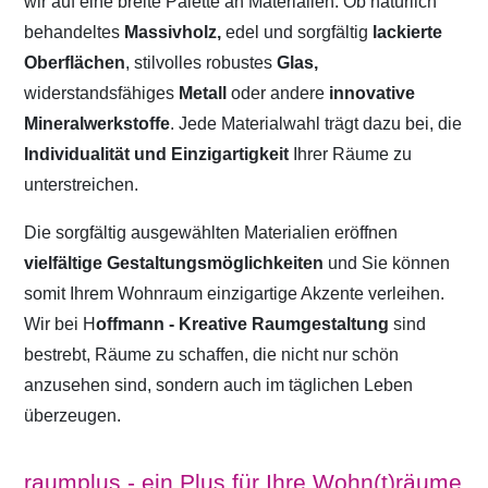
wir auf eine breite Palette an Materialien. Ob natürlich
behandeltes
Massivholz,
edel und sorgfältig
lackierte
Oberflächen
, stilvolles robustes
Glas,
widerstandsfähiges
Metall
oder andere
innovative
Mineralwerkstoffe
. Jede Materialwahl trägt dazu bei, die
Individualität und Einzigartigkeit
Ihrer Räume zu
unterstreichen.
Die sorgfältig ausgewählten Materialien eröffnen
vielfältige Gestaltungsmöglichkeiten
und Sie können
somit Ihrem Wohnraum einzigartige Akzente verleihen.
Wir bei H
offmann - Kreative Raumgestaltung
sind
bestrebt, Räume zu schaffen, die nicht nur schön
anzusehen sind, sondern auch im täglichen Leben
überzeugen.
raumplus - ein Plus für Ihre Wohn(t)räume