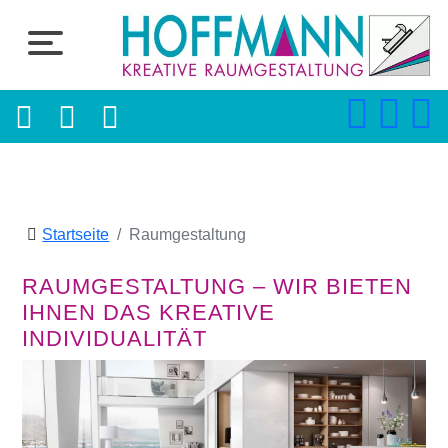
Startseite
Raumgestaltung
RAUMGESTALTUNG – WIR BIETEN
IHNEN DAS KREATIVE
INDIVIDUALITÄT