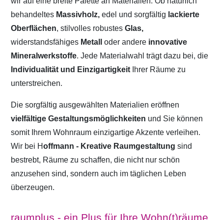
wir auf eine breite Palette an Materialien. Ob natürlich
behandeltes
Massivholz,
edel und sorgfältig
lackierte
Oberflächen
, stilvolles robustes
Glas,
widerstandsfähiges
Metall
oder andere
innovative
Mineralwerkstoffe
. Jede Materialwahl trägt dazu bei, die
Individualität und Einzigartigkeit
Ihrer Räume zu
unterstreichen.
Die sorgfältig ausgewählten Materialien eröffnen
vielfältige Gestaltungsmöglichkeiten
und Sie können
somit Ihrem Wohnraum einzigartige Akzente verleihen.
Wir bei H
offmann - Kreative Raumgestaltung
sind
bestrebt, Räume zu schaffen, die nicht nur schön
anzusehen sind, sondern auch im täglichen Leben
überzeugen.
raumplus - ein Plus für Ihre Wohn(t)räume