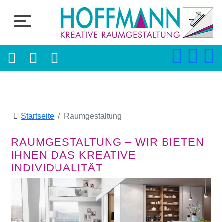
Startseite
Raumgestaltung
RAUMGESTALTUNG – WIR BIETEN
IHNEN DAS KREATIVE
INDIVIDUALITÄT