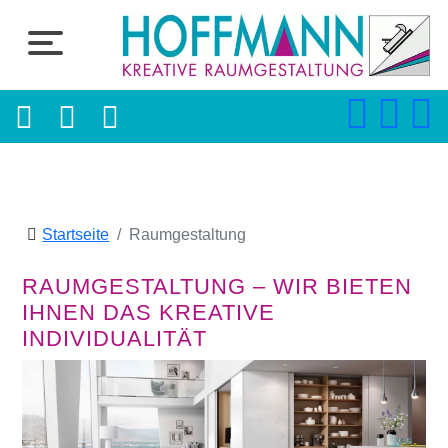
Startseite
Raumgestaltung
RAUMGESTALTUNG – WIR BIETEN
IHNEN DAS KREATIVE
INDIVIDUALITÄT