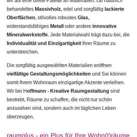
wir auf eine breite Palette an Materialien. Ob natürlich
behandeltes
Massivholz,
edel und sorgfältig
lackierte
Oberflächen
, stilvolles robustes
Glas,
widerstandsfähiges
Metall
oder andere
innovative
Mineralwerkstoffe
. Jede Materialwahl trägt dazu bei, die
Individualität und Einzigartigkeit
Ihrer Räume zu
unterstreichen.
Die sorgfältig ausgewählten Materialien eröffnen
vielfältige Gestaltungsmöglichkeiten
und Sie können
somit Ihrem Wohnraum einzigartige Akzente verleihen.
Wir bei H
offmann - Kreative Raumgestaltung
sind
bestrebt, Räume zu schaffen, die nicht nur schön
anzusehen sind, sondern auch im täglichen Leben
überzeugen.
raumplus - ein Plus für Ihre Wohn(t)räume