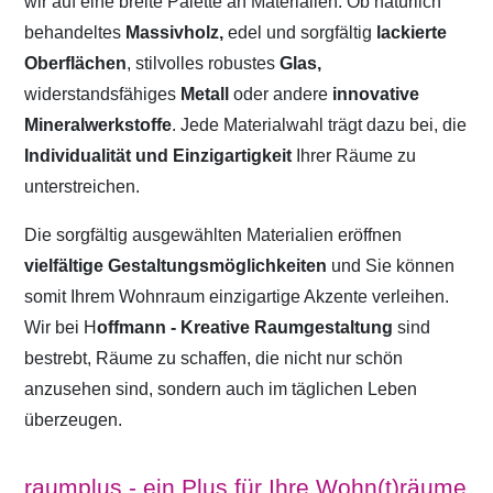
wir auf eine breite Palette an Materialien. Ob natürlich
behandeltes
Massivholz,
edel und sorgfältig
lackierte
Oberflächen
, stilvolles robustes
Glas,
widerstandsfähiges
Metall
oder andere
innovative
Mineralwerkstoffe
. Jede Materialwahl trägt dazu bei, die
Individualität und Einzigartigkeit
Ihrer Räume zu
unterstreichen.
Die sorgfältig ausgewählten Materialien eröffnen
vielfältige Gestaltungsmöglichkeiten
und Sie können
somit Ihrem Wohnraum einzigartige Akzente verleihen.
Wir bei H
offmann - Kreative Raumgestaltung
sind
bestrebt, Räume zu schaffen, die nicht nur schön
anzusehen sind, sondern auch im täglichen Leben
überzeugen.
raumplus - ein Plus für Ihre Wohn(t)räume