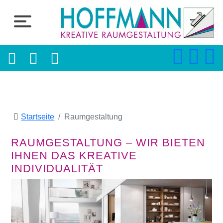
Startseite
Raumgestaltung
RAUMGESTALTUNG – WIR BIETEN
IHNEN DAS KREATIVE
INDIVIDUALITÄT