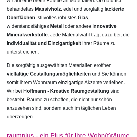
wir auf eine breite Palette an Materialien. Ob natürlich
behandeltes
Massivholz,
edel und sorgfältig
lackierte
Oberflächen
, stilvolles robustes
Glas,
widerstandsfähiges
Metall
oder andere
innovative
Mineralwerkstoffe
. Jede Materialwahl trägt dazu bei, die
Individualität und Einzigartigkeit
Ihrer Räume zu
unterstreichen.
Die sorgfältig ausgewählten Materialien eröffnen
vielfältige Gestaltungsmöglichkeiten
und Sie können
somit Ihrem Wohnraum einzigartige Akzente verleihen.
Wir bei H
offmann - Kreative Raumgestaltung
sind
bestrebt, Räume zu schaffen, die nicht nur schön
anzusehen sind, sondern auch im täglichen Leben
überzeugen.
raumplus - ein Plus für Ihre Wohn(t)räume