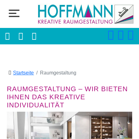
Startseite
Raumgestaltung
RAUMGESTALTUNG – WIR BIETEN
IHNEN DAS KREATIVE
INDIVIDUALITÄT